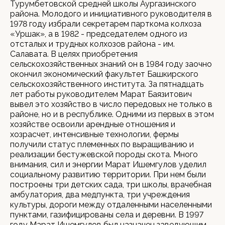
Турумбетовской средней школы Аургазинского
района. Молодого и инициативного руководителя в
1978 году избрали секретарем парткома колхоза
«Уршак», а в 1982 - председателем одного из
отсталых и трудных колхозов района - им.
Салавата. В целях приобретения
сельскохозяйственных знаний он в 1984 году заочно
окончил экономический факультет Башкирского
сельскохозяйственного института. За пятнадцать
лет работы руководителем Марат Баязитович
вывел это хозяйство в число передовых не только в
районе, но и в республике. Одними из первых в этом
хозяйстве освоили арендные отношения и
хозрасчет, интенсивные технологии, фермы
получили статус племенных по выращиванию и
реализации бестужевской породы скота. Много
внимания, сил и энергии Марат Ишемгулов уделил
социальному развитию территории. При нем были
построены три детских сада, три школы, врачебная
амбулатория, два медпункта, три учреждения
культуры, дороги между отдаленными населенными
пунктами, газифицированы села и деревни. В 1997
году Марат Ишемгулов был назначен заведующим