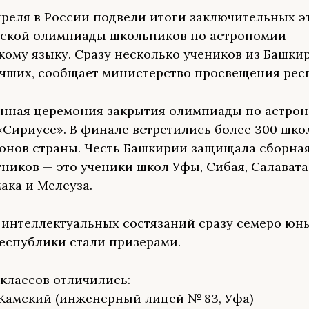
преля в России подвели итоги заключительных э
ской олимпиады школьников по астрономии
кому языку. Сразу несколько учеников из Башк
учших, сообщает министерство просвещения рес
нная церемония закрытия олимпиады по астро
«Сириусе». В финале встретились более 300 шк
ионов страны. Честь Башкирии защищала сборна
тников — это ученики школ Уфы, Сибая, Салавата
ака и Мелеуза.
 интеллектуальных состязаний сразу семеро юн
еспублики стали призерами.
 классов отличились:
Камский (инженерный лицей № 83, Уфа)