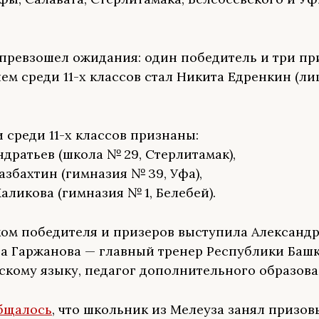
 превзошел ожидания: один победитель и три пр
ем среди 11-х классов стал Никита Едренкин (ли
 среди 11-х классов признаны:
ндратьев (школа № 29, Стерлитамак),
азбахтин (гимназия № 39, Уфа),
аликова (гимназия № 1, Белебей).
ом победителя и призеров выступила Александ
а Гаржанова — главный тренер Республики Баш
скому языку, педагог дополнительного образов
бщалось
, что школьник из Мелеуза занял призов