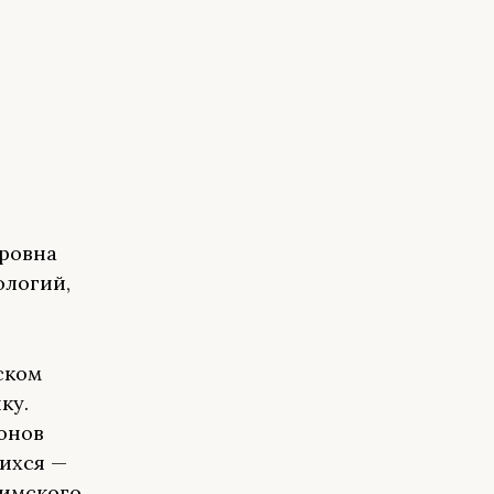
ровна
ологий,
ском
ку.
онов
щихся —
фимского