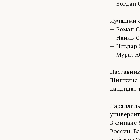
— Богдан С
Лучшими с
— Роман С
— Наиль С
— Ильдар 
— Мурат А
Наставник
Шишкина —
кандидат 
Параллель
университ
В финале 
России. Б
ребят из 