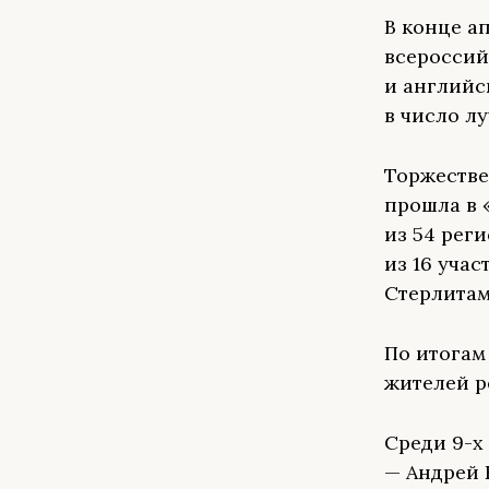
В конце а
всероссий
и английс
в число л
Торжестве
прошла в 
из 54 рег
из 16 учас
Стерлитам
По итогам
жителей р
Среди 9-х
— Андрей 