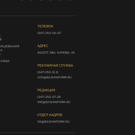
ТЕЛЕФОН
(347) 250-05-07
А
Ф
АДРЕС
ОЛЬЗОВАНИЯ
ИА
450077, УФА, КИРОВА, 45
»
ЛУЖБА
РЕКЛАМНАЯ СЛУЖБА
(347) 250-11-11

ADV@BASHINFORM.RU
РЕДАКЦИЯ
(347) 250-07-28

INF@BASHINFORM.RU
ОТДЕЛ КАДРОВ
OK@BASHINFORM.RU