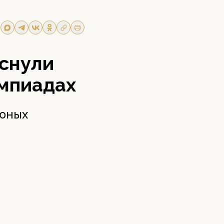
снули
импиадах
 юных