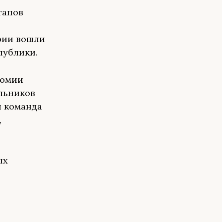
тапов
ирии вошли
публики.
номии
ольников
я команда
,
ых