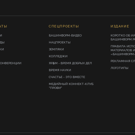
АТЫ
СПЕЦПРОЕКТЫ
ИЗДАНИЕ
И
БАШИНФОРМ-ВИДЕО
КОРОТКО ОБ И
БАШИНФОРМ.Р
ИДЫ
НАЦПРОЕКТЫ
ПРАВИЛА ИСП
КИ
ЗЕМЛЯКИ
МАТЕРИАЛОВ 
«БАШИНФОРМ
КОЛЛЕДЖИ
РЕКЛАМНАЯ С
КОНФЕРЕНЦИИ
ЯРҘАМ - ВРЕМЯ ДОБРЫХ ДЕЛ
ЛОГОТИПЫ
ВРЕМЯ НАУКИ
СЧАСТЬЕ - ЭТО ВМЕСТЕ
МЕДИЙНЫЙ КОННЕКТ-КЛУБ
"ПРОФИ"