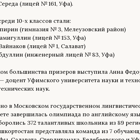
ереда (лицей № 161, Уфа).
реди 10-х классов стали:
пирин (гимназия № 3, Мелеузовский район)
амигуллин (лицей № 153, Уфа)
Зайнаков (лицей № 1, Салават)
бдуллин (инженерный лицей № 83, Уфа)
ом большинства призеров выступила Анна Федо
 доцент Уфимского университета науки и техн
технических наук.
но в Московском государственном лингвистиче
ете завершилась олимпиада по английскому язы
боролись 372 талантливых школьника из 89 реги
ашкортостан представляла команда из 7 обучаю
Уфы, Салавата, Стерлитамака, Белебеевского и У