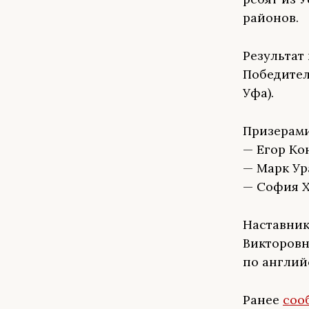
районов.
Результат
Победител
Уфа).
Призерами
— Егор Ко
— Марк Ур
— София Х
Наставник
Викторовн
по англий
Ранее
соо