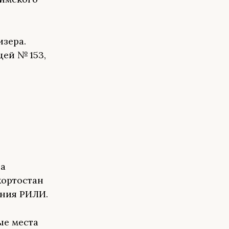
изера.
цей № 153,
ра
кортостан
ания РИЛИ.
ые места