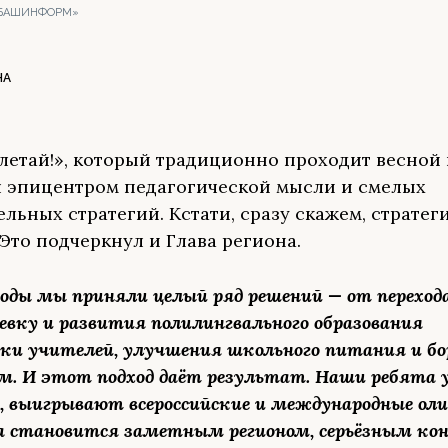
 «БАШИНФОРМ»
НА
летай!», который традиционно проходит весной 
л эпицентром педагогической мысли и смелых
ельных стратегий. Кстати, сразу скажем, стратег
 Это подчеркнул и Глава региона.
годы мы приняли целый ряд решений — от переход
евку и развития полилингвального образования
жки учителей, улучшения школьного питания и б
ом. И этот подход даёт результат. Наши ребята 
, выигрывают всероссийские и международные ол
а становится заметным регионом, серьёзным ко