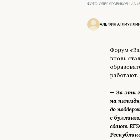
ФОТО:
ОЛЕГ ЯРОВИКОВ | ИА
АЛЬФИЯ АГЛИУЛЛИ
Форум «Вз
вновь ста
образоват
работают.
— За эти 
на пятидн
до поддер
с буллинг
сдают ЕГЭ
Республик