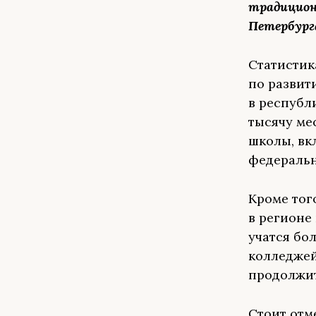
традицион
Петербург
Статистик
по развит
в республи
тысячу ме
школы, вк
федеральн
Кроме тог
в регионе
учатся бол
колледжей
продолжит
Стоит отм