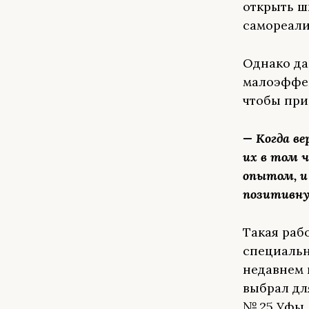
открыть ш
самореали
Однако да
малоэффек
чтобы при
— Когда в
их в том 
опытом, и
позитивну
Такая раб
специальн
недавнем
выбрал дл
№ 25 Уфы.