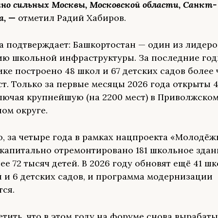
но сильных Москвы, Московской области, Санкт-
а,
—
отметил
Радий Хабиров.
а подтверждает: Башкортостан — один из лидеро
ию школьной инфраструктуры. За последние го
ке построено 48 школ и 67 детских садов более 
ст. Только за первые месяцы 2026 года открыты 
лючая крупнейшую (на 2200 мест) в Приволжско
ом округе.
о, за четыре года в рамках нацпроекта «Молодёж
 капитально отремонтировано 181 школьное здани
ее 72 тысяч детей. В 2026 году обновят ещё 41 шк
 и 6 детских садов, и программа модернизации
ся.
етить, что в этом году на форуме снова вырабат