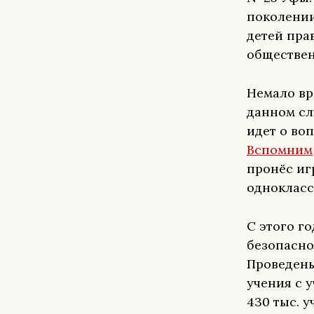
поколении
детей пра
обществен
Немало вр
данном сл
идет о во
Вспомним
пронёс иг
однокласс
С этого г
безопасно
Проведены
учения с 
430 тыс. 