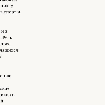
анию у
в спорт и
 и в
. Речь
ниях.
учащихся
х
шению
.
ские
ников и
 и