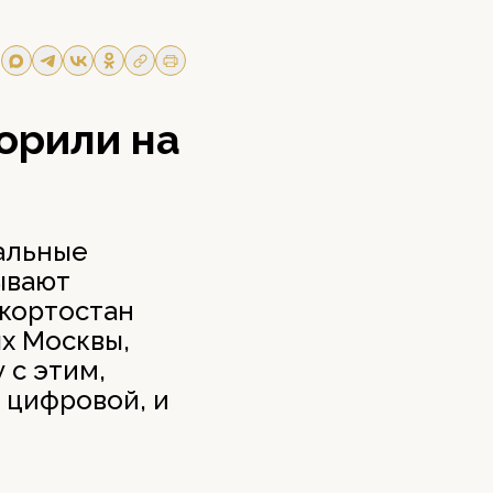
орили на
альные
ывают
кортостан
х Москвы,
 с этим,
 цифровой, и