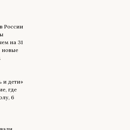
в России
ды
чем на 31
4 новые
м
ь и дети»
е, где
олу, 6
ывали