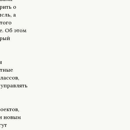
рить о
сль, а
того
е. Об этом
орый
я
отные
лассов,
 управлять
оектов,
 и новым
гут