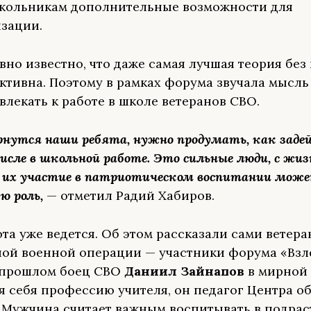
кольникам дополнительные возможности для
зации.
вно известно, что даже самая лучшая теория без
тивна. Поэтому в рамках форума звучала мысль 
влекать к работе в школе ветеранов СВО.
ернутся наши ребята, нужно продумать, как заде
числе в школьной работе. Это сильные люди, с жи
 их участие в патриотическом воспитании мож
ю роль,
— отметил Радий Хабиров.
ота уже ведется. Об этом рассказали сами ветер
ой военной операции — участники форума «Взле
 прошлом боец СВО
Даниил Зайнапов
в мирной
я себя профессию учителя, он педагог Центра о
 Мужчина считает важным воспитывать в подра