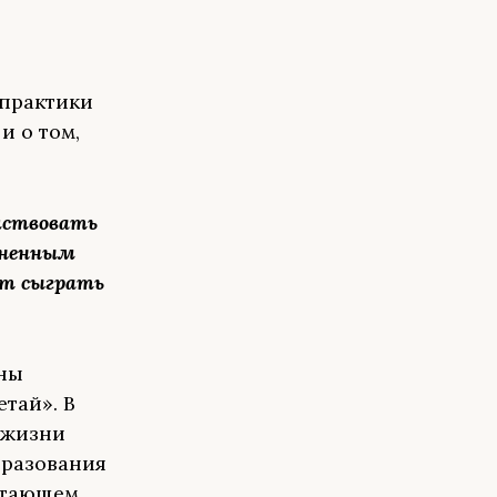
 практики
и о том,
йствовать
зненным
ет сыграть
аны
тай». В
 жизни
бразования
стающем