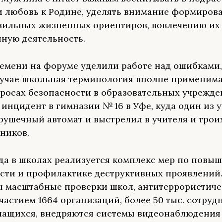
 любовь к Родине, уделять внимание формиров
вильных жизненных ориентиров, вовлечению их 
ную деятельность.
емени на форуме уделили работе над ошибками,
учае школьная терминология вполне применима
просах безопасности в образовательных учрежде
инцидент в гимназии № 16 в Уфе, куда один из 
рушечный автомат и выстрелил в учителя и трои
ников.
ода в школах реализуется комплекс мер по повы
сти и профилактике деструктивных проявлений
 масштабные проверки школ, антитеррористиче
участием 1664 организаций, более 50 тыс. сотруд
учащихся, внедряются системы видеонаблюдения