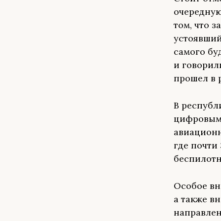
очередную
том, что 
устоявший
самого бу
и говорил
прошел в 
В республ
цифровым 
авиационн
где почти
беспилотн
Особое вн
а также в
направлен