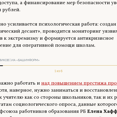
доступа, а финансирование мер безопасности у
н рублей.
но усиливается психологическая работа: создан
ический десант», проводится мониторинг уязви
в к экстремизму и формируется антикризисное
ение для оперативной помощи школам.
ВИКОВ | ИА «БАШИНФОРМ»
1 из 6
важно работать и
над повышением престижа пр
Хотя, наверное, нужно заниматься и восстановле
к учителю как со стороны школьников, так и их 
татам социологического опроса, данные которог
фсоюза работников образования РБ
Елена Хафф