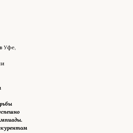
в Уфе,
ии
а
орьбы
успешно
импиады.
нкурентом