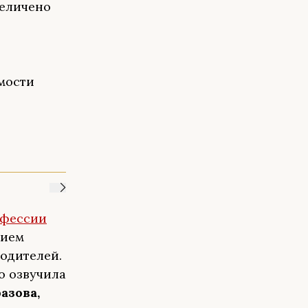
величено
мости
офессии
нием
родителей.
о озвучила
азова,