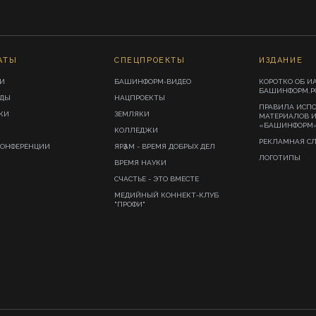
АТЫ
СПЕЦПРОЕКТЫ
ИЗДАНИЕ
И
БАШИНФОРМ-ВИДЕО
КОРОТКО ОБ И
БАШИНФОРМ.Р
ИДЫ
НАЦПРОЕКТЫ
ПРАВИЛА ИСП
КИ
ЗЕМЛЯКИ
МАТЕРИАЛОВ 
«БАШИНФОРМ
КОЛЛЕДЖИ
РЕКЛАМНАЯ С
КОНФЕРЕНЦИИ
ЯРҘАМ - ВРЕМЯ ДОБРЫХ ДЕЛ
ЛОГОТИПЫ
ВРЕМЯ НАУКИ
СЧАСТЬЕ - ЭТО ВМЕСТЕ
МЕДИЙНЫЙ КОННЕКТ-КЛУБ
"ПРОФИ"