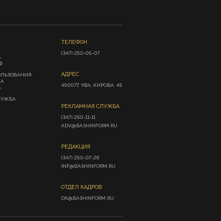
ТЕЛЕФОН
(347) 250-05-07
А
Ф
АДРЕС
ОЛЬЗОВАНИЯ
ИА
450077, УФА, КИРОВА, 45
»
ЛУЖБА
РЕКЛАМНАЯ СЛУЖБА
(347) 250-11-11

ADV@BASHINFORM.RU
РЕДАКЦИЯ
(347) 250-07-28

INF@BASHINFORM.RU
ОТДЕЛ КАДРОВ
OK@BASHINFORM.RU