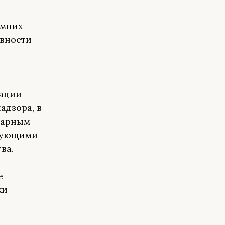
имних
ивности
зации
адзора, в
тарным
рующими
ва.
е
ки