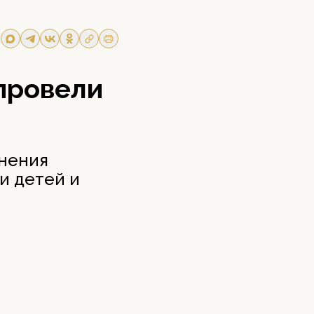
провели
нения
и детей и