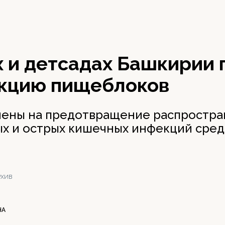
х и детсадах Башкирии 
кцию пищеблоков
ены на предотвращение распростра
х и острых кишечных инфекций сред
РХИВ
НА