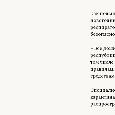
Как поясн
новогодни
респирато
безопасно
– Все дош
республик
том числе
правилам
средствам
Специалис
карантина
распростр