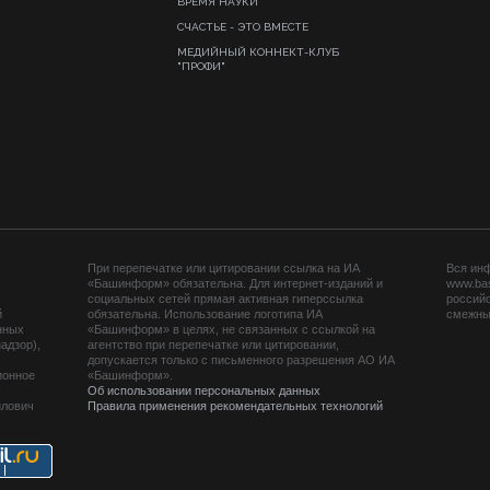
ВРЕМЯ НАУКИ
СЧАСТЬЕ - ЭТО ВМЕСТЕ
МЕДИЙНЫЙ КОННЕКТ-КЛУБ
"ПРОФИ"
При перепечатке или цитировании ссылка на ИА
Вся ин
«Башинформ» обязательна. Для интернет-изданий и
www.ba
социальных сетей прямая активная гиперссылка
российс
й
обязательна. Использование логотипа ИА
смежных
нных
«Башинформ» в целях, не связанных с ссылкой на
адзор),
агентство при перепечатке или цитировании,
допускается только с письменного разрешения АО ИА
ионное
«Башинформ».
Об использовании персональных данных
йлович
Правила применения рекомендательных технологий