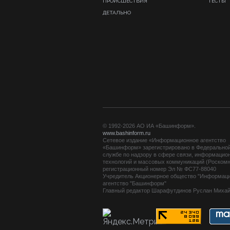
ПРОИСШЕСТВИЯ
ТЕСТЫ
ДЕТАЛЬНО
© 1992-2026 АО ИА «Башинформ».
www.bashinform.ru
Сетевое издание «Информационное агентство
«Башинформ» зарегистрировано в Федерально
службе по надзору в сфере связи, информацио
технологий и массовых коммуникаций (Роскомн
регистрационный номер Эл № ФС77-88040
Учредитель Акционерное общество "Информац
агентство "Башинформ"
Главный редактор Шарафутдинов Руслан Миха