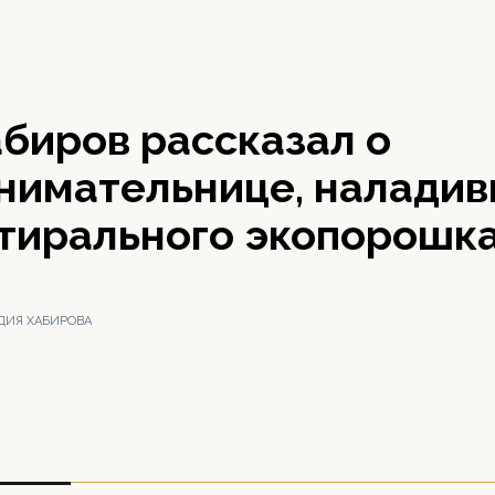
биров рассказал о
нимательнице, налади
стирального экопорошк
ДИЯ ХАБИРОВА