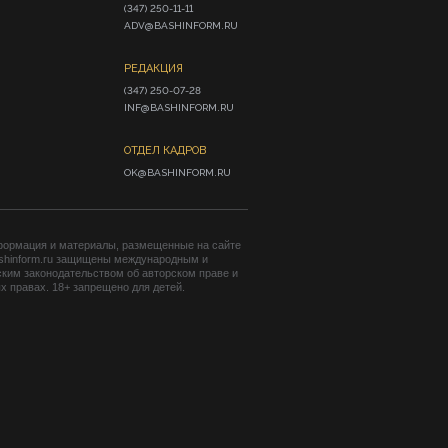
(347) 250-11-11

ADV@BASHINFORM.RU
РЕДАКЦИЯ
(347) 250-07-28

INF@BASHINFORM.RU
ОТДЕЛ КАДРОВ
OK@BASHINFORM.RU
формация и материалы, размещенные на сайте
shinform.ru защищены международным и
ким законодательством об авторском праве и
 правах. 18+ запрещено для детей.