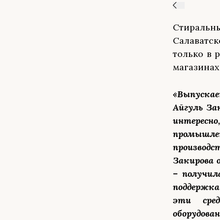
Стираль
Салаватск
только в 
магазинах
«Выпуска
Айгуль Зак
интересно
промышл
производс
Закирова о
– получил
поддержка
эти сред
оборудов