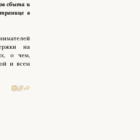
ов сбыта и
странице в
имателей
ержки на
х, о чем,
вой и всем