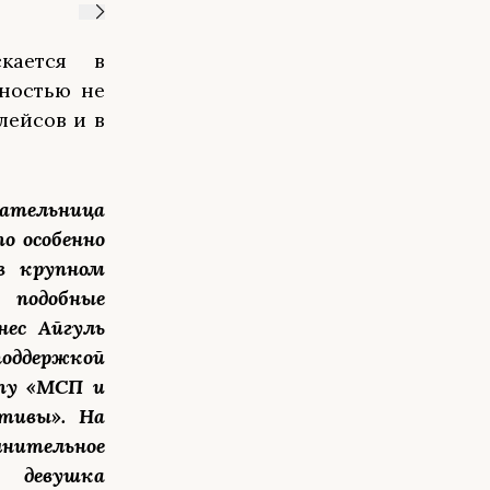
кается в
рностью не
лейсов и в
ательница
то особенно
 в крупном
подобные
нес Айгуль
споддержкой
кту «МСП и
тивы». На
нительное
с девушка