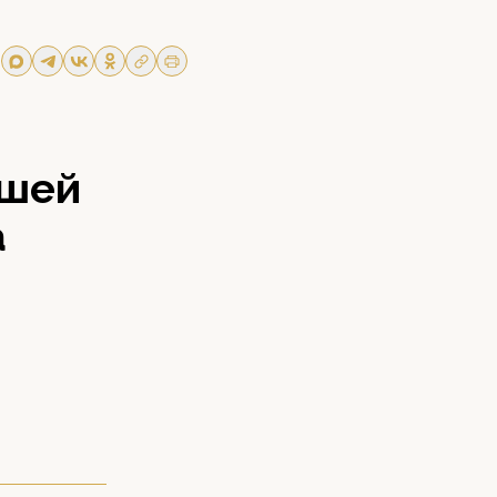
вшей
а