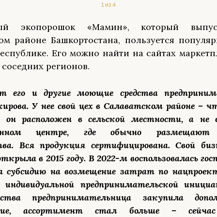
1 из 4
ный экопорошок «Мамин», который выпус
ом районе Башкортостана, пользуется популя
республике. Его можно найти на сайтах маркетп
 соседних регионов.
ет его и другие моющие средства предприним
ирова. У нее свой цех в Салаватском районе – ч
, он расположен в сельской местности, а не
енном центре, где обычно размещают 
тва. Вся продукция сертифицирована. Свой биз
ткрыла в 2015 году. В 2022-м воспользовалась го
а субсидию на возмещение затрат по нацпрое
 индивидуальной предпринимательской инициа
ства предпринимательница закупила допол
ание, ассортимент стал больше – сейча