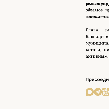
регистрир
объемов п
социальны
Глава р
Башкорт
муниципа
кстати, 
активным,
Присоедин