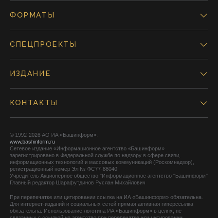
ФОРМАТЫ
СПЕЦПРОЕКТЫ
ИЗДАНИЕ
КОНТАКТЫ
© 1992-2026 АО ИА «Башинформ».
www.bashinform.ru
Сетевое издание «Информационное агентство «Башинформ»
зарегистрировано в Федеральной службе по надзору в сфере связи,
информационных технологий и массовых коммуникаций (Роскомнадзор),
регистрационный номер Эл № ФС77-88040
Учредитель Акционерное общество "Информационное агентство "Башинформ"
Главный редактор Шарафутдинов Руслан Михайлович
При перепечатке или цитировании ссылка на ИА «Башинформ» обязательна.
Для интернет-изданий и социальных сетей прямая активная гиперссылка
обязательна. Использование логотипа ИА «Башинформ» в целях, не
связанных с ссылкой на агентство при перепечатке или цитировании,