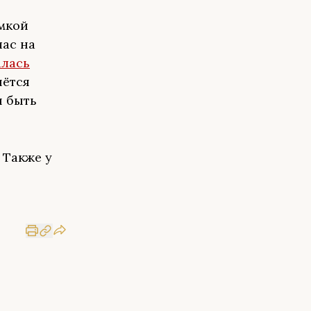
ёмкой
час на
алась
нётся
ы быть
 Также у