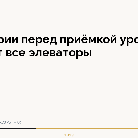
рии перед приёмкой ур
т все элеваторы
ОЗ РБ | МАХ
1 из 3