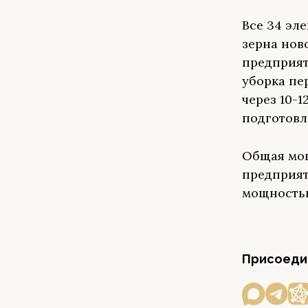
Все 34 эл
зерна нов
предприят
уборка пе
через 10-
подготовл
Общая мощ
предприя
мощностью
Присоедин