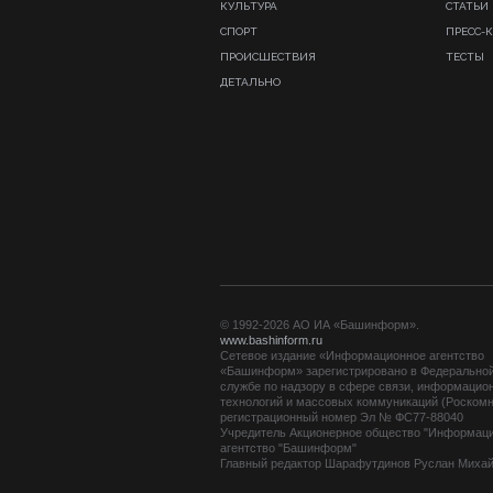
КУЛЬТУРА
СТАТЬИ
СПОРТ
ПРЕСС-
ПРОИСШЕСТВИЯ
ТЕСТЫ
ДЕТАЛЬНО
© 1992-2026 АО ИА «Башинформ».
www.bashinform.ru
Сетевое издание «Информационное агентство
«Башинформ» зарегистрировано в Федерально
службе по надзору в сфере связи, информацио
технологий и массовых коммуникаций (Роскомн
регистрационный номер Эл № ФС77-88040
Учредитель Акционерное общество "Информац
агентство "Башинформ"
Главный редактор Шарафутдинов Руслан Миха