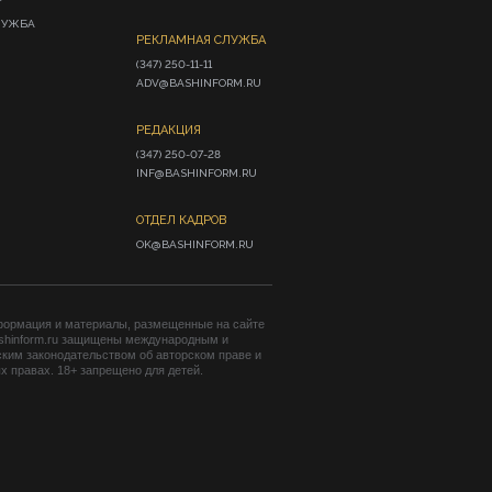
ЛУЖБА
РЕКЛАМНАЯ СЛУЖБА
(347) 250-11-11

ADV@BASHINFORM.RU
РЕДАКЦИЯ
(347) 250-07-28

INF@BASHINFORM.RU
ОТДЕЛ КАДРОВ
OK@BASHINFORM.RU
формация и материалы, размещенные на сайте
shinform.ru защищены международным и
ким законодательством об авторском праве и
 правах. 18+ запрещено для детей.