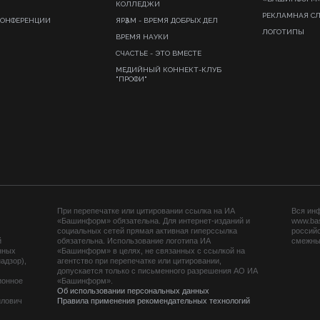
КОЛЛЕДЖИ
РЕКЛАМНАЯ С
КОНФЕРЕНЦИИ
ЯРҘАМ - ВРЕМЯ ДОБРЫХ ДЕЛ
ЛОГОТИПЫ
ВРЕМЯ НАУКИ
СЧАСТЬЕ - ЭТО ВМЕСТЕ
МЕДИЙНЫЙ КОННЕКТ-КЛУБ
"ПРОФИ"
При перепечатке или цитировании ссылка на ИА
Вся ин
«Башинформ» обязательна. Для интернет-изданий и
www.ba
социальных сетей прямая активная гиперссылка
российс
й
обязательна. Использование логотипа ИА
смежных
нных
«Башинформ» в целях, не связанных с ссылкой на
адзор),
агентство при перепечатке или цитировании,
допускается только с письменного разрешения АО ИА
ионное
«Башинформ».
Об использовании персональных данных
йлович
Правила применения рекомендательных технологий