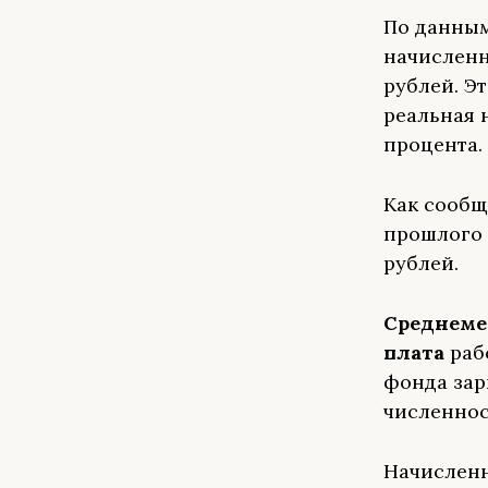
По данным
начисленн
рублей. Эт
реальная 
процента.
Как сообщ
прошлого 
рублей.
С
реднеме
плата
раб
фонда зар
численнос
Начисленн