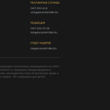
РЕКЛАМНАЯ СЛУЖБА
(347) 250-11-11

ADV@BASHINFORM.RU
РЕДАКЦИЯ
(347) 250-07-28

INF@BASHINFORM.RU
ОТДЕЛ КАДРОВ
OK@BASHINFORM.RU
формация и материалы, размещенные на сайте
shinform.ru защищены международным и
ким законодательством об авторском праве и
 правах. 18+ запрещено для детей.