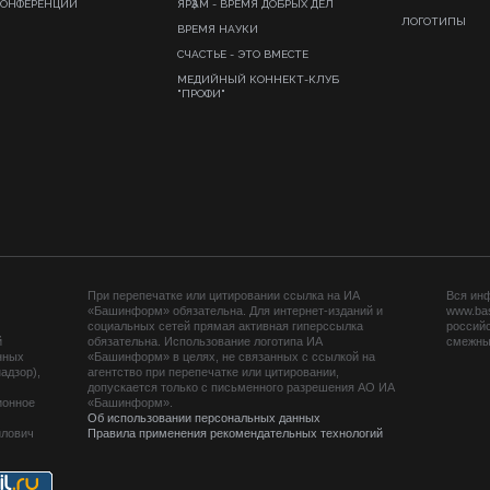
КОНФЕРЕНЦИИ
ЯРҘАМ - ВРЕМЯ ДОБРЫХ ДЕЛ
ЛОГОТИПЫ
ВРЕМЯ НАУКИ
СЧАСТЬЕ - ЭТО ВМЕСТЕ
МЕДИЙНЫЙ КОННЕКТ-КЛУБ
"ПРОФИ"
При перепечатке или цитировании ссылка на ИА
Вся ин
«Башинформ» обязательна. Для интернет-изданий и
www.ba
социальных сетей прямая активная гиперссылка
российс
й
обязательна. Использование логотипа ИА
смежных
нных
«Башинформ» в целях, не связанных с ссылкой на
адзор),
агентство при перепечатке или цитировании,
допускается только с письменного разрешения АО ИА
ионное
«Башинформ».
Об использовании персональных данных
йлович
Правила применения рекомендательных технологий