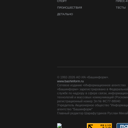
СПОРТ
ПРЕСС-
ПРОИСШЕСТВИЯ
ТЕСТЫ
ДЕТАЛЬНО
© 1992-2026 АО ИА «Башинформ».
www.bashinform.ru
Сетевое издание «Информационное агентство
«Башинформ» зарегистрировано в Федерально
службе по надзору в сфере связи, информацио
технологий и массовых коммуникаций (Роскомн
регистрационный номер Эл № ФС77-88040
Учредитель Акционерное общество "Информац
агентство "Башинформ"
Главный редактор Шарафутдинов Руслан Миха