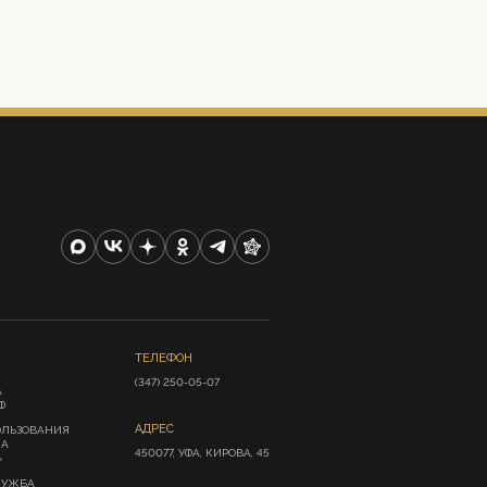
ТЕЛЕФОН
(347) 250-05-07
А
Ф
АДРЕС
ОЛЬЗОВАНИЯ
ИА
450077, УФА, КИРОВА, 45
»
ЛУЖБА