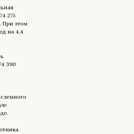
льная
74 275
. При этом
од на 4,4
рь
74 390
исленного
ную
де.
отника.