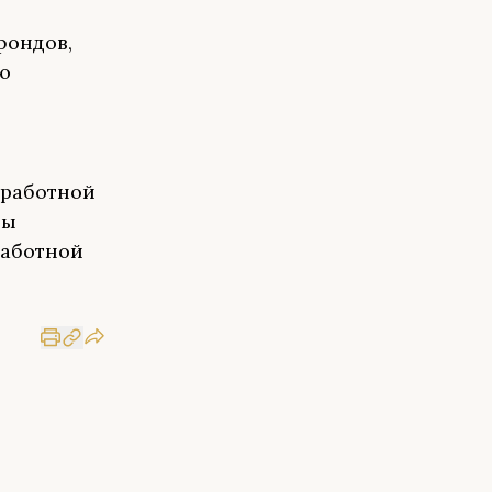
фондов,
ю
аработной
ры
работной