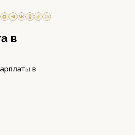
а в
арплаты в