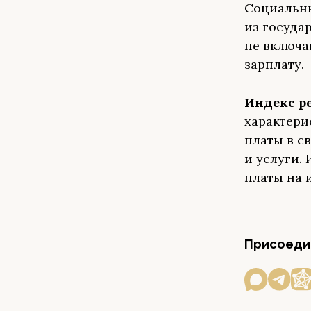
Социальн
из госуда
не включа
зарплату.
Индекс р
характери
платы в с
и услуги.
платы на 
Присоедин