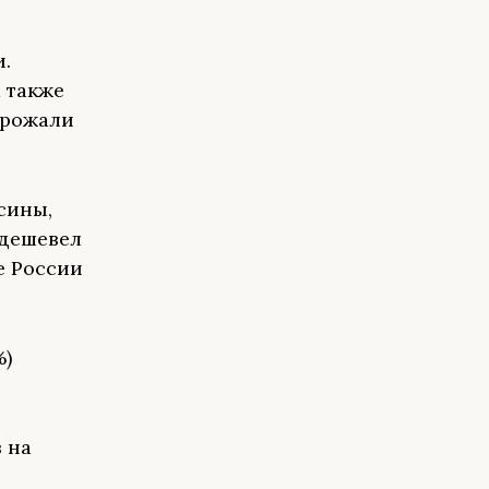
.
 также
орожали
сины,
одешевел
е России
%)
 на