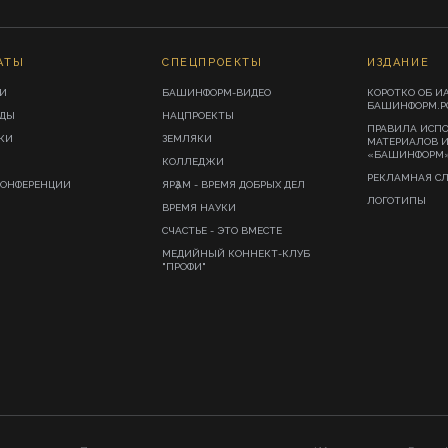
АТЫ
СПЕЦПРОЕКТЫ
ИЗДАНИЕ
И
БАШИНФОРМ-ВИДЕО
КОРОТКО ОБ И
БАШИНФОРМ.Р
ИДЫ
НАЦПРОЕКТЫ
ПРАВИЛА ИСП
КИ
ЗЕМЛЯКИ
МАТЕРИАЛОВ 
«БАШИНФОРМ
КОЛЛЕДЖИ
РЕКЛАМНАЯ С
КОНФЕРЕНЦИИ
ЯРҘАМ - ВРЕМЯ ДОБРЫХ ДЕЛ
ЛОГОТИПЫ
ВРЕМЯ НАУКИ
СЧАСТЬЕ - ЭТО ВМЕСТЕ
МЕДИЙНЫЙ КОННЕКТ-КЛУБ
"ПРОФИ"