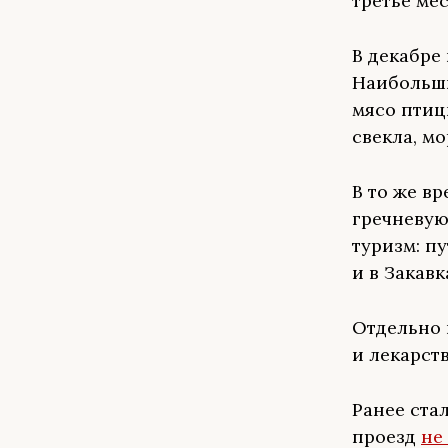
третье ме
В декабре
Наибольши
мясо птиц
свекла, м
В то же в
гречневую
туризм: п
и в Закавк
Отдельно 
и лекарств
Ранее ста
проезд
не