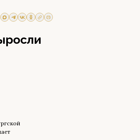
выросли
ургской
мает