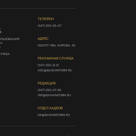
ТЕЛЕФОН
(347) 250-05-07
А
Ф
АДРЕС
ОЛЬЗОВАНИЯ
ИА
450077, УФА, КИРОВА, 45
»
ЛУЖБА
РЕКЛАМНАЯ СЛУЖБА
(347) 250-11-11

ADV@BASHINFORM.RU
РЕДАКЦИЯ
(347) 250-07-28

INF@BASHINFORM.RU
ОТДЕЛ КАДРОВ
OK@BASHINFORM.RU