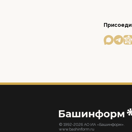
Присоедин
© 1992-2026 АО ИА «Башинформ».
www.bashinform.ru