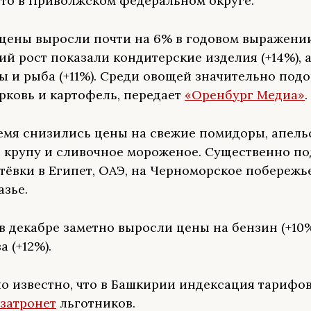
сто в Приволжском федеральном округе.
 цены выросли почти на 6% в годовом выражении
й рост показали кондитерские изделия (+14%), а
ы и рыба (+11%). Среди овощей значительно под
орковь и картофель, передает
«Оренбург Медиа»
.
ремя снизились цены на свежие помидоры, апель
 крупу и сливочное мороженое. Существенно п
утёвки в Египет, ОАЭ, на Черноморское побережь
азье.
в декабре заметно выросли цены на бензин (+10
а (+12%).
ло известно, что в Башкирии индексация тарифов
 затронет
льготников.