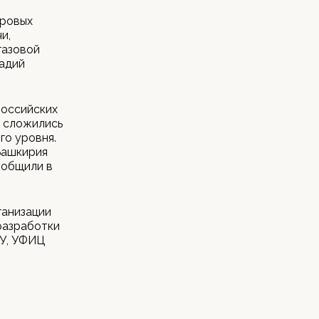
фровых
и,
газовой
адий
российских
е сложились
го уровня.
Башкирия
ообщили в
ганизации
разработки
ГУ, УФИЦ