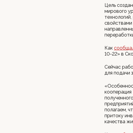
Цель созда
мирового ур
технологий,
свойствами 
направленны
переработки
Как
сообщал
10-22» в Ск
Сейчас рабо
для подачи з
«Особеннос
кооперация 
полученного
предприятий
полагаем, ч
притоку инв
качества жи