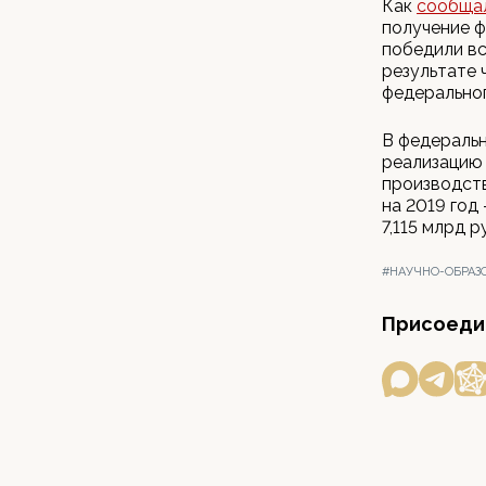
Как
сообща
получение ф
победили вс
результате 
федерально
В федеральн
реализацию 
производст
на 2019 год 
7,115 млрд р
#НАУЧНО-ОБРАЗ
Присоедин