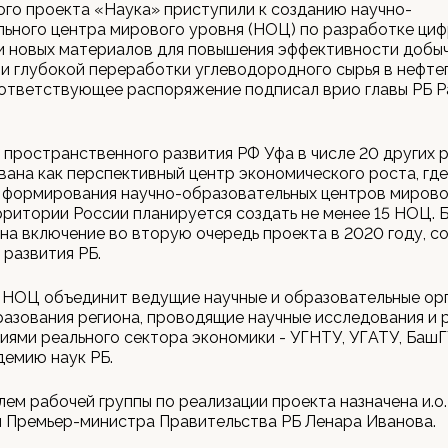
го проекта «Наука» приступили к созданию научно-
ьного центра мирового уровня (НОЦ) по разработке ци
и новых материалов для повышения эффективности добыч
и глубокой переработки углеводородного сырья в нефте
оответствующее распоряжение подписал врио главы РБ Р
 пространственного развития РФ Уфа в числе 20 других 
вана как перспективный центр экономического роста, гд
 формирования научно-образовательных центров мирово
рритории России планируется создать не менее 15 НОЦ. 
на включение во вторую очередь проекта в 2020 году, с
развития РБ.
 НОЦ объединит ведущие научные и образовательные ор
азования региона, проводящие научные исследования и 
иями реального сектора экономики - УГНТУ, УГАТУ, Баш
демию наук РБ.
ем рабочей группы по реализации проекта назначена и.о.
 Премьер-министра Правительства РБ Ленара Иванова.