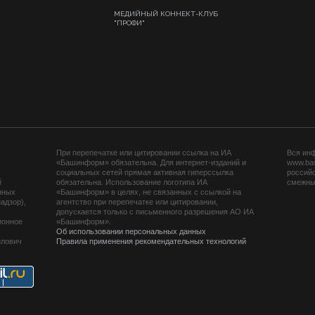
МЕДИЙНЫЙ КОННЕКТ-КЛУБ
"ПРОФИ"
При перепечатке или цитировании ссылка на ИА
Вся ин
«Башинформ» обязательна. Для интернет-изданий и
www.ba
социальных сетей прямая активная гиперссылка
российс
й
обязательна. Использование логотипа ИА
смежных
нных
«Башинформ» в целях, не связанных с ссылкой на
адзор),
агентство при перепечатке или цитировании,
допускается только с письменного разрешения АО ИА
ионное
«Башинформ».
Об использовании персональных данных
йлович
Правила применения рекомендательных технологий