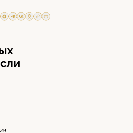
ых
асли
ции