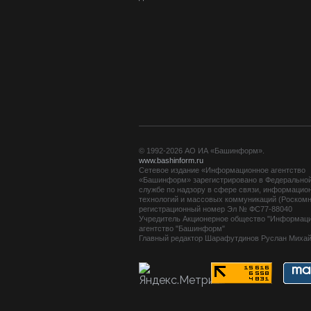
© 1992-2026 АО ИА «Башинформ».
www.bashinform.ru
Сетевое издание «Информационное агентство
«Башинформ» зарегистрировано в Федерально
службе по надзору в сфере связи, информацио
технологий и массовых коммуникаций (Роскомн
регистрационный номер Эл № ФС77-88040
Учредитель Акционерное общество "Информац
агентство "Башинформ"
Главный редактор Шарафутдинов Руслан Миха