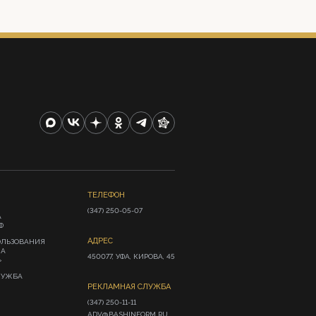
ТЕЛЕФОН
(347) 250-05-07
А
Ф
АДРЕС
ОЛЬЗОВАНИЯ
ИА
450077, УФА, КИРОВА, 45
»
ЛУЖБА
РЕКЛАМНАЯ СЛУЖБА
(347) 250-11-11

ADV@BASHINFORM.RU