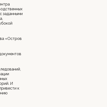
ентра
водственных
 с заданными
а,
лубокой
ива «Остров
 документов
ледований,
зации
нных
орий. И
привести к
ению