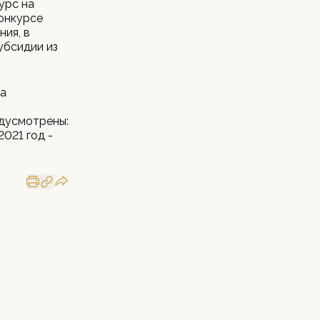
урс на
онкурсе
ия, в
убсидии из
на
дусмотрены:
2021 год -