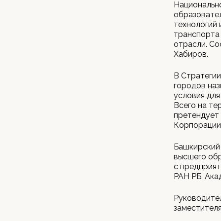
Национально
образовател
технологий 
транспорта 
отрасли. С
Хабиров.
В Стратегии
городов наз
условия для
Всего на те
претендует 
Корпорации 
Башкирский
высшего обр
с предприят
РАН РБ, Ака
Руководител
заместителя