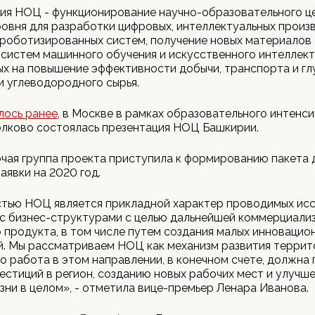
ния НОЦ - функционирование научно-образовательного ц
овня для разработки цифровых, интеллектуальных произ
 роботизированных систем, получение новых материалов
систем машинного обучения и искусственного интеллект
х на повышение эффективности добычи, транспорта и г
 углеводородного сырья.
ось ранее
, в Москве в рамках образовательного интенс
олково состоялась презентация НОЦ Башкирии.
чая группа проекта приступила к формированию пакета
аявки на 2020 год.
тью НОЦ является прикладной характер проводимых исс
с бизнес-структурами с целью дальнейшей коммерциали
 продукта, в том числе путем создания малых инновацио
. Мы рассматриваем НОЦ как механизм развития террит
то работа в этом направлении, в конечном счете, должна 
естиций в регион, созданию новых рабочих мест и улучш
зни в целом», - отметила вице-премьер Ленара Иванова.