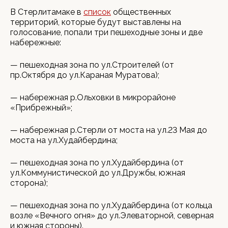
В Стерлитамаке в
список
общественных
территорий, которые будут выставлены на
голосование, попали три пешеходные зоны и две
набережные:
— пешеходная зона по ул.Строителей (от
пр.Октября до ул.Караная Муратова);
— набережная р.Ольховки в микрорайоне
«Прибрежный»;
— набережная р.Стерли от моста на ул.23 Мая до
моста на ул.Худайбердина;
— пешеходная зона по ул.Худайбердина (от
ул.Коммунистической до ул.Дружбы, южная
сторона);
— пешеходная зона по ул.Худайбердина (от кольца
возле «Вечного огня» до ул.Элеваторной, северная
и южная стороны).