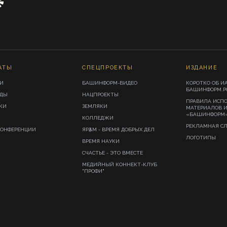
АТЫ
СПЕЦПРОЕКТЫ
ИЗДАНИЕ
И
БАШИНФОРМ-ВИДЕО
КОРОТКО ОБ И
БАШИНФОРМ.Р
ИДЫ
НАЦПРОЕКТЫ
ПРАВИЛА ИСП
КИ
ЗЕМЛЯКИ
МАТЕРИАЛОВ 
«БАШИНФОРМ
КОЛЛЕДЖИ
РЕКЛАМНАЯ С
КОНФЕРЕНЦИИ
ЯРҘАМ - ВРЕМЯ ДОБРЫХ ДЕЛ
ЛОГОТИПЫ
ВРЕМЯ НАУКИ
СЧАСТЬЕ - ЭТО ВМЕСТЕ
МЕДИЙНЫЙ КОННЕКТ-КЛУБ
"ПРОФИ"