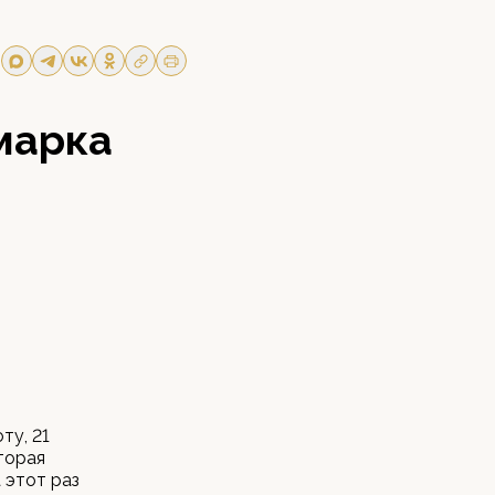
марка
ту, 21
торая
 этот раз