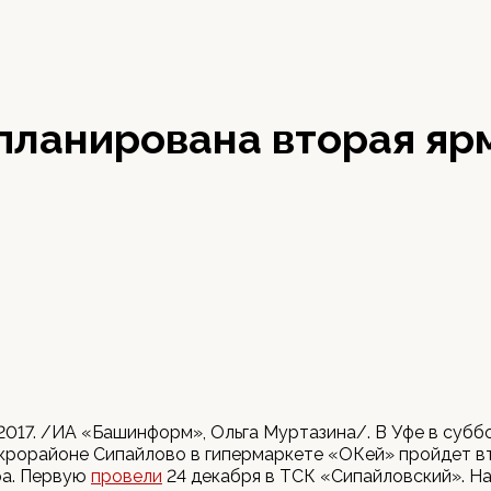
апланирована вторая яр
 2017. /ИА «Башинформ», Ольга Муртазина/. В Уфе в суббо
икрорайоне Сипайлово в гипермаркете «ОКей» пройдет в
ра. Первую
провели
24 декабря в ТСК «Сипайловский». На