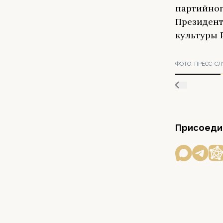
партийног
Президент
культуры 
ФОТО:
ПРЕСС-СЛ
Присоедин