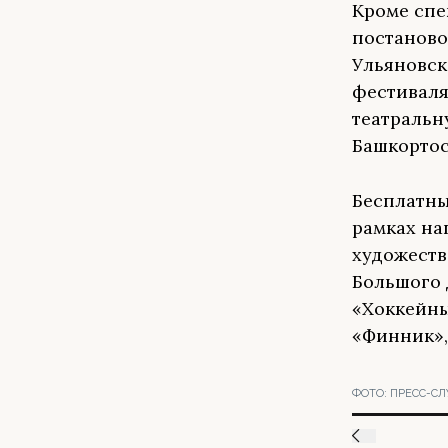
Кроме спе
постаново
Ульяновск
фестиваля
театральн
Башкортос
Бесплатны
рамках на
художеств
Большого 
«Хоккейны
«Финник»,
ФОТО:
ПРЕСС-СЛ