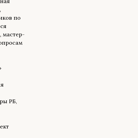
ьная
,
иков по
тся
 мастер-
вопросам
»
ия
ры РБ,
ект