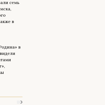
зали семь
мска,
ого
Также в
Родина» в
увидели
атами
г»,
мы