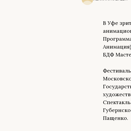
В Уфе зри
анимацион
Программа
Анимация)
БДФ Масте
Фестиваль
Московско
Государст
художеств
Спектакль
Губернско
Пащенко.