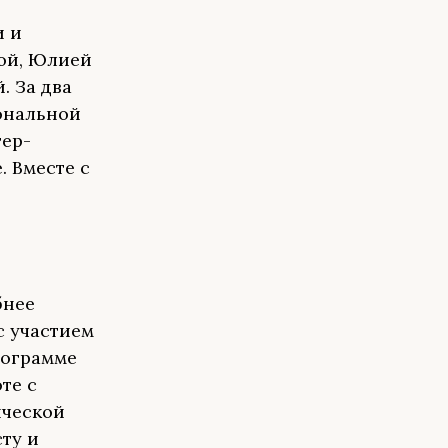
и и
ой, Юлией
. За два
ональной
тер-
. Вместе с
бнее
с участием
рограмме
те с
ической
ту и