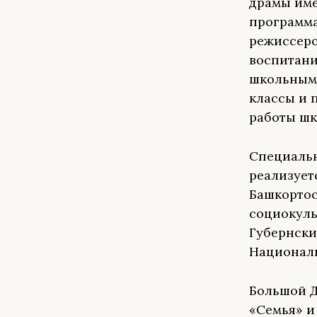
драмы име
программа
режиссеро
воспитани
школьным 
классы и 
работы шк
Специальн
реализует
Башкортос
социокуль
Губернски
Националь
Большой Д
«Семья» и