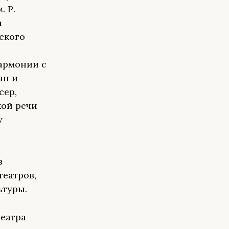
 Р.
а
ского
армонии с
ан и
сер,
кой речи
у
в
театров,
ьтуры.
театра