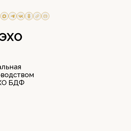
«ЭХО
альная
оводством
ЭХО БДФ