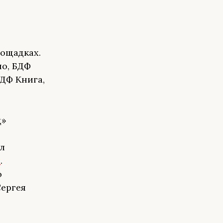
ощадках.
но, БДФ
ДФ Книга,
ц»
л
в
.
о
Сергея