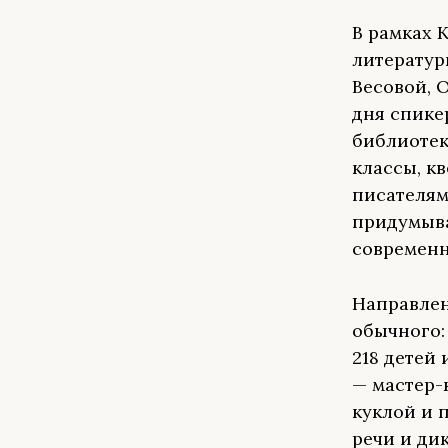
В рамках 
литератур
Весовой, 
дня спике
библиотек
классы, кв
писателям
придумыва
современн
Направлен
обычного:
218 детей
— мастер-
куклой и 
речи и ди