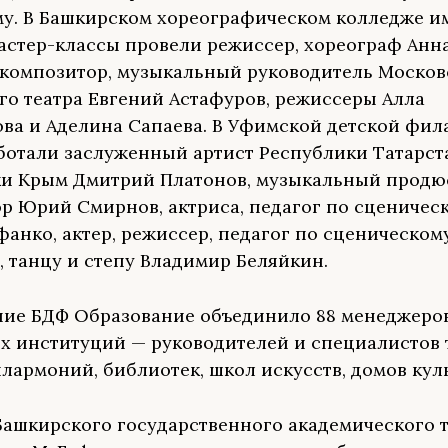
у. В Башкирском хореографическом колледже им.
астер-классы провели режиссер, хореограф Анн
 композитор, музыкальный руководитель Москов
го театра Евгений Астафуров, режиссеры Алла
ва и Аделина Сапаева. В Уфимской детской фил
ботали заслуженный артист Республики Татарст
и Крым Дмитрий Платонов, музыкальный продю
р Юрий Смирнов, актриса, педагог по сценичес
фанко, актер, режиссер, педагог по сценическом
 танцу и степу Владимир Беляйкин.
ие БДФ Образование объединило 88 менеджеро
х институций — руководителей и специалистов 
илармоний, библиотек, школ искусств, домов кул
Башкирского государственного академического 