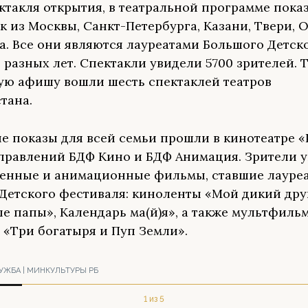
ктакля открытия, в театральной программе пока
к из Москвы, Санкт-Петербурга, Казани, Твери, О
а. Все они являются лауреатами Большого Детск
 разных лет. Спектакли увидели 5700 зрителей. 
ую афишу вошли шесть спектаклей театров
тана.
е показы для всей семьи прошли в кинотеатре «
правлений БДФ Кино и БДФ Анимация. Зрители 
енные и анимационные фильмы, ставшие лауре
Детского фестиваля: киноленты «Мой дикий дру
е папы», Календарь ма(й)я», а также мультфиль
 «Три богатыря и Пуп Земли».
УЖБА | МИНКУЛЬТУРЫ РБ
1 из 5