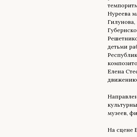
темпоритм
Нуреева м
Гилунова,
Губернско
Решетнико
детьми ра
Республик
композито
Елена Сте
движению,
Направлен
культурны
музеев, ф
На сцене 