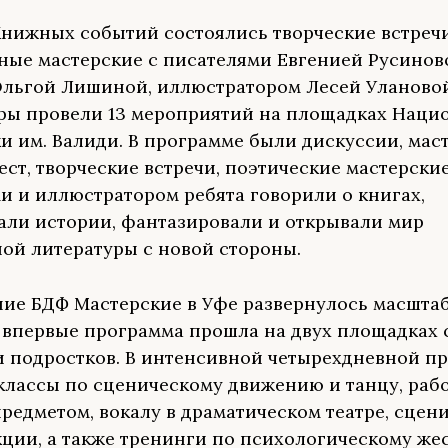
Книжных событий состоялись творческие встреч
ные мастерские с писателями Евгенией Русинов
Ольгой Лишиной, иллюстратором Лесей Улановой
ры провели 13 мероприятий на площадках Наци
и им. Валиди. В программе были дискуссии, мас
ест, творческие встречи, поэтические мастерские
и и иллюстратором ребята говорили о книгах,
ли истории, фантазировали и открывали мир
ой литературы с новой стороны.
ие БДФ Мастерские в Уфе развернулось масшта
 впервые программа прошла на двух площадках 
 и подростков. В интенсивной четырехдневной п
классы по сценическому движению и танцу, рабо
предметом, вокалу в драматическом театре, сцен
кции, а также тренинги по психологическому жес