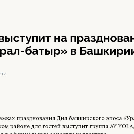
выступит на празднова
Урал-батыр» в Башкири
СЕТИ
рамках празднования Дня башкирского эпоса «У
ком районе для гостей выступит группа AY YOLA,