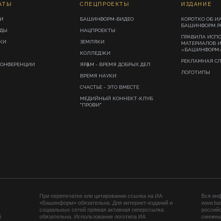
АТЫ
СПЕЦПРОЕКТЫ
ИЗДАНИЕ
И
БАШИНФОРМ-ВИДЕО
КОРОТКО ОБ И
БАШИНФОРМ.Р
ИДЫ
НАЦПРОЕКТЫ
ПРАВИЛА ИСП
КИ
ЗЕМЛЯКИ
МАТЕРИАЛОВ 
«БАШИНФОРМ
КОЛЛЕДЖИ
РЕКЛАМНАЯ С
КОНФЕРЕНЦИИ
ЯРҘАМ - ВРЕМЯ ДОБРЫХ ДЕЛ
ЛОГОТИПЫ
ВРЕМЯ НАУКИ
СЧАСТЬЕ - ЭТО ВМЕСТЕ
МЕДИЙНЫЙ КОННЕКТ-КЛУБ
"ПРОФИ"
При перепечатке или цитировании ссылка на ИА
Вся ин
«Башинформ» обязательна. Для интернет-изданий и
www.ba
социальных сетей прямая активная гиперссылка
российс
й
обязательна. Использование логотипа ИА
смежных