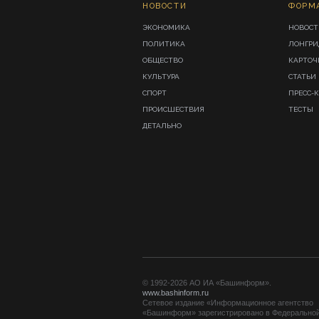
НОВОСТИ
ФОРМ
ЭКОНОМИКА
НОВОСТ
ПОЛИТИКА
ЛОНГР
ОБЩЕСТВО
КАРТОЧ
КУЛЬТУРА
СТАТЬИ
СПОРТ
ПРЕСС-
ПРОИСШЕСТВИЯ
ТЕСТЫ
ДЕТАЛЬНО
© 1992-2026 АО ИА «Башинформ».
www.bashinform.ru
Сетевое издание «Информационное агентство
«Башинформ» зарегистрировано в Федерально