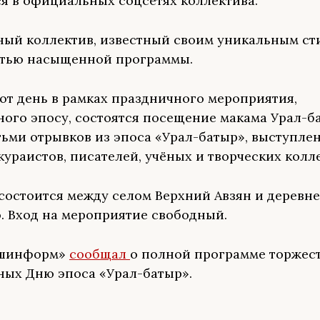
я в официальных соцсетях коллектива.
ый коллектив, известный своим уникальным ст
стью насыщенной программы.
тот день в рамках праздничного мероприятия,
ого эпосу, состоятся посещение макама Урал-б
тьми отрывков из эпоса «Урал-батыр», выступле
кураистов, писателей, учёных и творческих колл
состоится между селом Верхний Авзян и деревн
. Вход на мероприятие свободный.
ашинформ»
сообщал
о полной программе торжест
ых Дню эпоса «Урал-батыр».