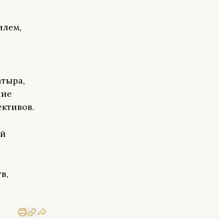
илем,
атыра,
ние
ективов.
ей
в,