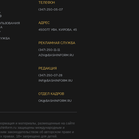
ТЕЛЕФОН
(347) 250-05-07
А
Ф
АДРЕС
ОЛЬЗОВАНИЯ
ИА
450077, УФА, КИРОВА, 45
»
ЛУЖБА
РЕКЛАМНАЯ СЛУЖБА
(347) 250-11-11

ADV@BASHINFORM.RU
РЕДАКЦИЯ
(347) 250-07-28

INF@BASHINFORM.RU
ОТДЕЛ КАДРОВ
OK@BASHINFORM.RU
формация и материалы, размещенные на сайте
shinform.ru защищены международным и
ким законодательством об авторском праве и
 правах. 18+ запрещено для детей.