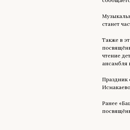
сообщаетс
Музыкальн
станет ча
Также в э
посвящённ
чтение де
ансамбля 
Праздник 
Исмакаево
Ранее «Б
посвящённ