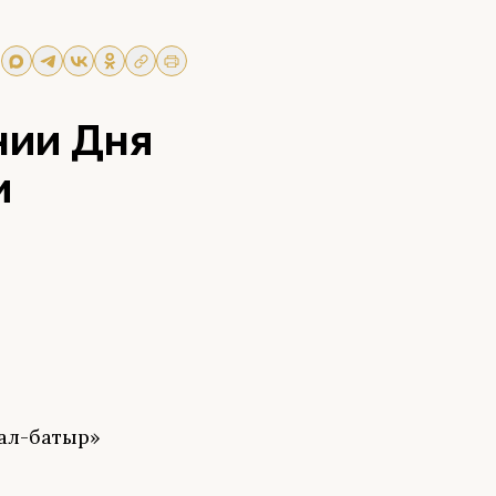
нии Дня
и
рал-батыр»