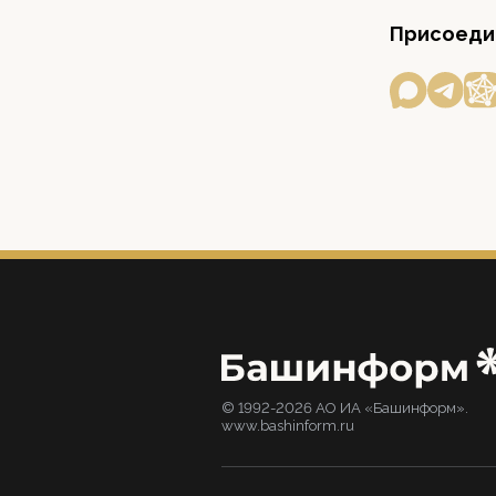
Присоедин
© 1992-2026 АО ИА «Башинформ».
www.bashinform.ru