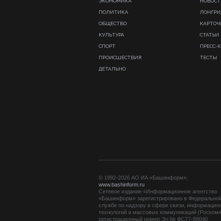
ЭКОНОМИКА
НОВОСТ
ПОЛИТИКА
ЛОНГР
ОБЩЕСТВО
КАРТОЧ
КУЛЬТУРА
СТАТЬИ
СПОРТ
ПРЕСС-
ПРОИСШЕСТВИЯ
ТЕСТЫ
ДЕТАЛЬНО
© 1992-2026 АО ИА «Башинформ».
www.bashinform.ru
Сетевое издание «Информационное агентство
«Башинформ» зарегистрировано в Федерально
службе по надзору в сфере связи, информацио
технологий и массовых коммуникаций (Роскомн
регистрационный номер Эл № ФС77-88040