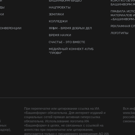
И
БАШИНФОРМ-ВИДЕО
КОРОТКО ОБ И
БАШИНФОРМ.Р
ИДЫ
НАЦПРОЕКТЫ
ПРАВИЛА ИСП
КИ
ЗЕМЛЯКИ
МАТЕРИАЛОВ 
«БАШИНФОРМ
КОЛЛЕДЖИ
РЕКЛАМНАЯ С
КОНФЕРЕНЦИИ
ЯРҘАМ - ВРЕМЯ ДОБРЫХ ДЕЛ
ЛОГОТИПЫ
ВРЕМЯ НАУКИ
СЧАСТЬЕ - ЭТО ВМЕСТЕ
МЕДИЙНЫЙ КОННЕКТ-КЛУБ
"ПРОФИ"
При перепечатке или цитировании ссылка на ИА
Вся ин
«Башинформ» обязательна. Для интернет-изданий и
www.ba
социальных сетей прямая активная гиперссылка
российс
й
обязательна. Использование логотипа ИА
смежных
нных
«Башинформ» в целях, не связанных с ссылкой на
адзор),
агентство при перепечатке или цитировании,
допускается только с письменного разрешения АО ИА