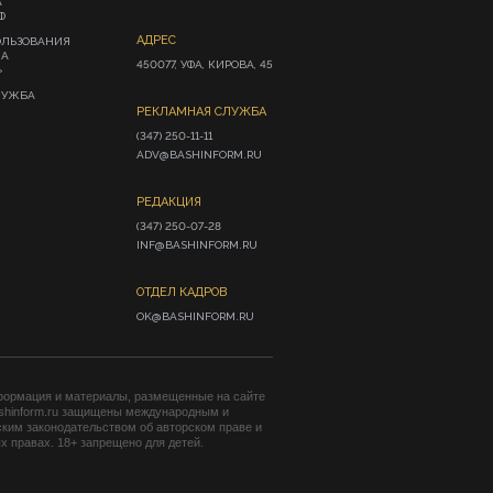
А
Ф
АДРЕС
ОЛЬЗОВАНИЯ
ИА
450077, УФА, КИРОВА, 45
»
ЛУЖБА
РЕКЛАМНАЯ СЛУЖБА
(347) 250-11-11

ADV@BASHINFORM.RU
РЕДАКЦИЯ
(347) 250-07-28

INF@BASHINFORM.RU
ОТДЕЛ КАДРОВ
OK@BASHINFORM.RU
формация и материалы, размещенные на сайте
shinform.ru защищены международным и
ким законодательством об авторском праве и
 правах. 18+ запрещено для детей.