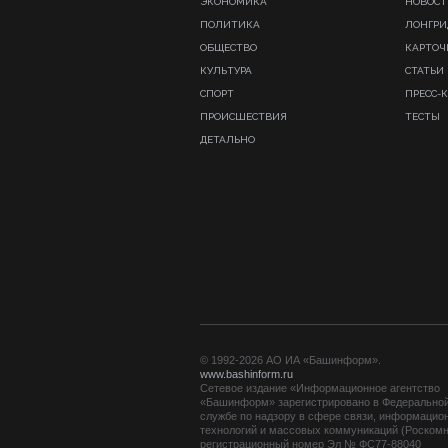
ЭКОНОМИКА
НОВОСТ
ПОЛИТИКА
ЛОНГР
ОБЩЕСТВО
КАРТОЧ
КУЛЬТУРА
СТАТЬИ
СПОРТ
ПРЕСС-
ПРОИСШЕСТВИЯ
ТЕСТЫ
ДЕТАЛЬНО
© 1992-2026 АО ИА «Башинформ».
www.bashinform.ru
Сетевое издание «Информационное агентство
«Башинформ» зарегистрировано в Федерально
службе по надзору в сфере связи, информацио
технологий и массовых коммуникаций (Роскомн
регистрационный номер Эл № ФС77-88040