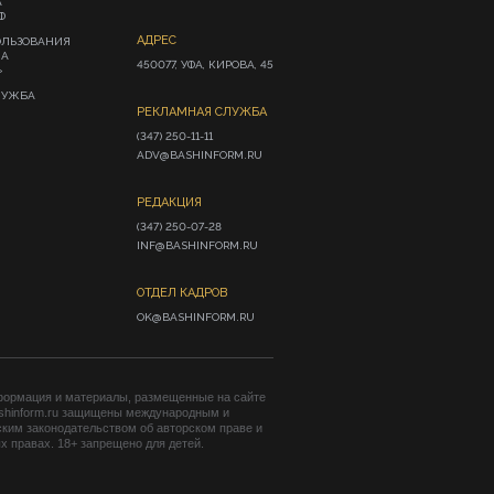
А
Ф
АДРЕС
ОЛЬЗОВАНИЯ
ИА
450077, УФА, КИРОВА, 45
»
ЛУЖБА
РЕКЛАМНАЯ СЛУЖБА
(347) 250-11-11

ADV@BASHINFORM.RU
РЕДАКЦИЯ
(347) 250-07-28

INF@BASHINFORM.RU
ОТДЕЛ КАДРОВ
OK@BASHINFORM.RU
формация и материалы, размещенные на сайте
shinform.ru защищены международным и
ким законодательством об авторском праве и
 правах. 18+ запрещено для детей.