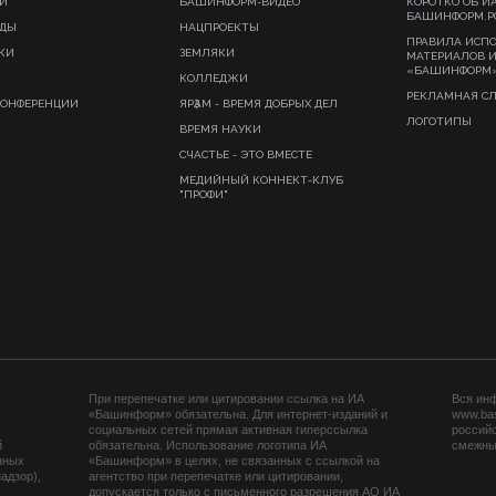
И
БАШИНФОРМ-ВИДЕО
КОРОТКО ОБ И
БАШИНФОРМ.Р
ИДЫ
НАЦПРОЕКТЫ
ПРАВИЛА ИСП
КИ
ЗЕМЛЯКИ
МАТЕРИАЛОВ 
«БАШИНФОРМ
КОЛЛЕДЖИ
РЕКЛАМНАЯ С
КОНФЕРЕНЦИИ
ЯРҘАМ - ВРЕМЯ ДОБРЫХ ДЕЛ
ЛОГОТИПЫ
ВРЕМЯ НАУКИ
СЧАСТЬЕ - ЭТО ВМЕСТЕ
МЕДИЙНЫЙ КОННЕКТ-КЛУБ
"ПРОФИ"
При перепечатке или цитировании ссылка на ИА
Вся ин
«Башинформ» обязательна. Для интернет-изданий и
www.ba
социальных сетей прямая активная гиперссылка
российс
й
обязательна. Использование логотипа ИА
смежных
нных
«Башинформ» в целях, не связанных с ссылкой на
адзор),
агентство при перепечатке или цитировании,
допускается только с письменного разрешения АО ИА