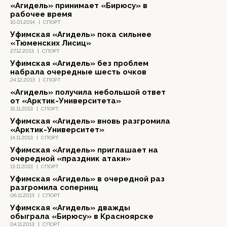
«Агидель» принимает «Бирюсу» в
рабочее время
10.01.2014
|
СПОРТ
Уфимская «Агидель» пока сильнее
«Тюменских Лисиц»
27.12.2013
|
СПОРТ
Уфимская «Агидель» без проблем
набрала очередные шесть очков
24.12.2013
|
СПОРТ
«Агидель» получила небольшой ответ
от «Арктик-Университета»
15.11.2013
|
СПОРТ
Уфимская «Агидель» вновь разгромила
«Арктик-Университет»
14.11.2013
|
СПОРТ
Уфимская «Агидель» приглашает на
очередной «праздник атаки»
13.11.2013
|
СПОРТ
Уфимская «Агидель» в очередной раз
разгромила соперниц
06.11.2013
|
СПОРТ
Уфимская «Агидель» дважды
обыграла «Бирюсу» в Красноярске
04.11.2013
|
СПОРТ