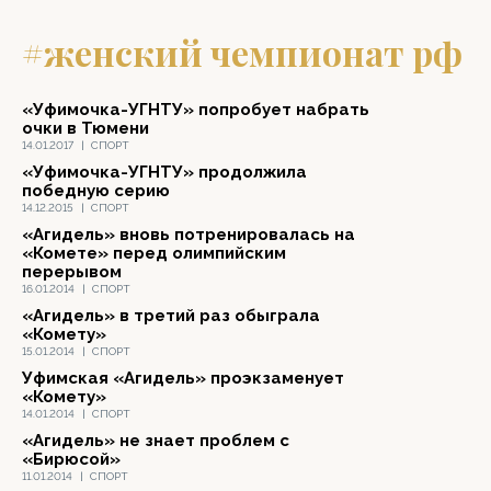
#женский чемпионат рф
«Уфимочка-УГНТУ» попробует набрать
очки в Тюмени
14.01.2017
|
СПОРТ
«Уфимочка-УГНТУ» продолжила
победную серию
14.12.2015
|
СПОРТ
«Агидель» вновь потренировалась на
«Комете» перед олимпийским
перерывом
16.01.2014
|
СПОРТ
«Агидель» в третий раз обыграла
«Комету»
15.01.2014
|
СПОРТ
Уфимская «Агидель» проэкзаменует
«Комету»
14.01.2014
|
СПОРТ
«Агидель» не знает проблем с
«Бирюсой»
11.01.2014
|
СПОРТ