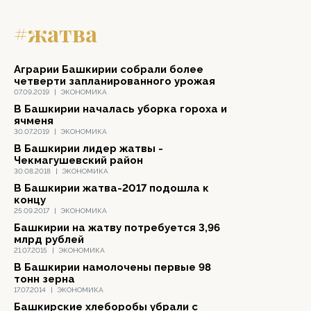
#жатва
Аграрии Башкирии собрали более
четверти запланированного урожая
07.09.2019
|
ЭКОНОМИКА
В Башкирии началась уборка гороха и
ячменя
30.07.2019
|
ЭКОНОМИКА
В Башкирии лидер жатвы -
Чекмагушевский район
30.08.2018
|
ЭКОНОМИКА
В Башкирии жатва-2017 подошла к
концу
25.09.2017
|
ЭКОНОМИКА
Башкирии на жатву потребуется 3,96
млрд рублей
21.07.2015
|
ЭКОНОМИКА
В Башкирии намолочены первые 98
тонн зерна
17.07.2014
|
ЭКОНОМИКА
Башкирские хлеборобы убрали с