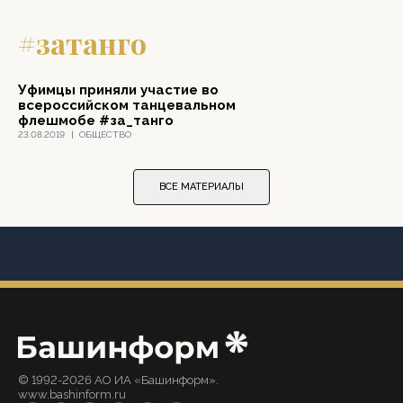
#затанго
Уфимцы приняли участие во
всероссийском танцевальном
флешмобе #за_танго
23.08.2019
|
ОБЩЕСТВО
ВСЕ МАТЕРИАЛЫ
© 1992-2026 АО ИА «Башинформ».
www.bashinform.ru