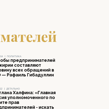
имателей
014
|
ПОЛИТИКА
обы предпринимателей
кирии составляют
овину всех обращений в
 — Рафаиль Гибадуллин
12
|
ДЕТАЛЬНО
тлана Халфина: «Главная
сия уполномоченного по
ите прав
дпринимателей - искать