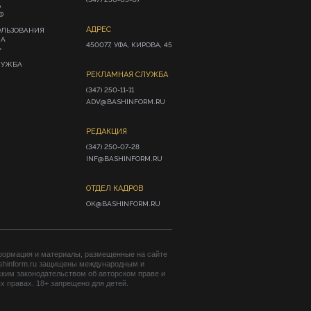
А
Ф
АДРЕС
ОЛЬЗОВАНИЯ
ИА
450077, УФА, КИРОВА, 45
»
ЛУЖБА
РЕКЛАМНАЯ СЛУЖБА
(347) 250-11-11

ADV@BASHINFORM.RU
РЕДАКЦИЯ
(347) 250-07-28

INF@BASHINFORM.RU
ОТДЕЛ КАДРОВ
OK@BASHINFORM.RU
формация и материалы, размещенные на сайте
shinform.ru защищены международным и
ким законодательством об авторском праве и
 правах. 18+ запрещено для детей.