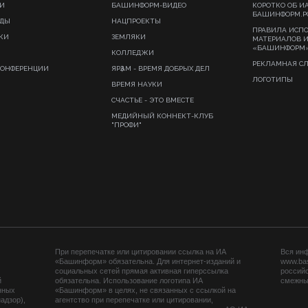
И
БАШИНФОРМ-ВИДЕО
КОРОТКО ОБ И
БАШИНФОРМ.Р
ИДЫ
НАЦПРОЕКТЫ
ПРАВИЛА ИСП
КИ
ЗЕМЛЯКИ
МАТЕРИАЛОВ 
«БАШИНФОРМ
КОЛЛЕДЖИ
РЕКЛАМНАЯ С
КОНФЕРЕНЦИИ
ЯРҘАМ - ВРЕМЯ ДОБРЫХ ДЕЛ
ЛОГОТИПЫ
ВРЕМЯ НАУКИ
СЧАСТЬЕ - ЭТО ВМЕСТЕ
МЕДИЙНЫЙ КОННЕКТ-КЛУБ
"ПРОФИ"
При перепечатке или цитировании ссылка на ИА
Вся ин
«Башинформ» обязательна. Для интернет-изданий и
www.ba
социальных сетей прямая активная гиперссылка
российс
й
обязательна. Использование логотипа ИА
смежных
нных
«Башинформ» в целях, не связанных с ссылкой на
адзор),
агентство при перепечатке или цитировании,