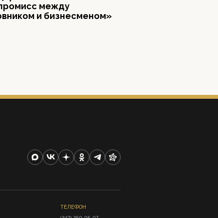
промисс между
овником и бизнесменом»
ТЕЛЕФОН
(347) 250-05-07