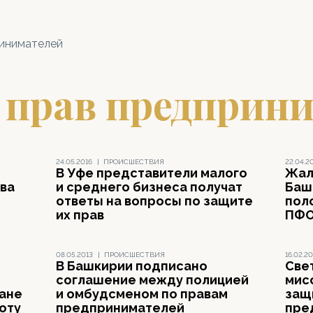
ринимателей
 прав предприн
24.05.2016
|
ПРОИСШЕСТВИЯ
22.04.2
В Уфе представители малого
Жал
ва
и среднего бизнеса получат
Баш
ответы на вопросы по защите
пол
их прав
ПФО
08.05.2013
|
ПРОИСШЕСТВИЯ
16.02.20
В Башкирии подписано
Све
соглашение между полицией
мис
ане
и омбудсменом по правам
защ
оту
предпринимателей
пре