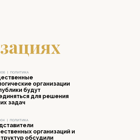
изациях
006
|
ПОЛИТИКА
ественные
логические организации
публики будут
единяться для решения
их задач
004
|
ПОЛИТИКА
дставители
ественных организаций и
структур обсудили