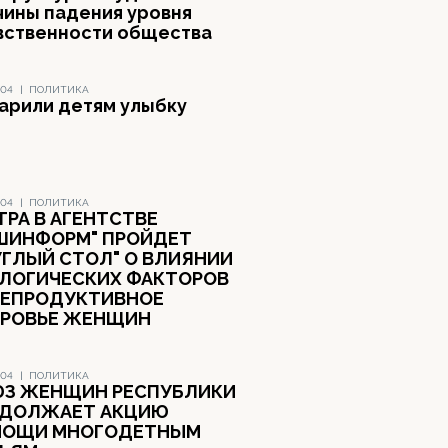
чины падения уровня
вственности общества
004
|
ПОЛИТИКА
арили детям улыбку
004
|
ПОЛИТИКА
ТРА В АГЕНТСТВЕ
ШИНФОРМ" ПРОЙДЕТ
УГЛЫЙ СТОЛ" О ВЛИЯНИИ
ЛОГИЧЕСКИХ ФАКТОРОВ
РЕПРОДУКТИВНОЕ
РОВЬЕ ЖЕНЩИН
004
|
ПОЛИТИКА
З ЖЕНЩИН РЕСПУБЛИКИ
ДОЛЖАЕТ АКЦИЮ
МОЩИ МНОГОДЕТНЫМ