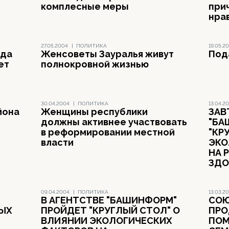
комплесные меры
при
нра
27.05.2004
|
ПОЛИТИКА
19.05.2
ода
Женсоветы Зауралья живут
Под
ет
полнокровной жизнью
30.04.2004
|
ПОЛИТИКА
13.04.2
йона
Женщины республики
ЗАВ
должны активнее участвовать
"БА
в реформировании местной
"КР
власти
ЭКО
НА 
ЗДО
09.04.2004
|
ПОЛИТИКА
13.03.2
В АГЕНТСТВЕ "БАШИНФОРМ"
СОЮ
ВЫХ
ПРОЙДЕТ "КРУГЛЫЙ СТОЛ" О
ПРО
ВЛИЯНИИ ЭКОЛОГИЧЕСКИХ
ПО