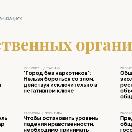
анизациях
ственных орган
10.10.2007
|
ДЕТАЛЬНО
20.06.2
"Город без наркотиков":
Общ
Нельзя бороться со злом,
эко
н
действуя исключительно в
рес
негативном ключе
объ
общ
29.06.2004
|
ПОЛИТИКА
29.06.2
ель
Чтобы остановить уровень
Пре
ар
падения нравственности,
общ
необходимо принимать
гос