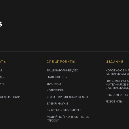
АТЫ
СПЕЦПРОЕКТЫ
ИЗДАНИЕ
И
БАШИНФОРМ-ВИДЕО
КОРОТКО ОБ И
БАШИНФОРМ.Р
ИДЫ
НАЦПРОЕКТЫ
ПРАВИЛА ИСП
КИ
ЗЕМЛЯКИ
МАТЕРИАЛОВ 
«БАШИНФОРМ
КОЛЛЕДЖИ
РЕКЛАМНАЯ С
КОНФЕРЕНЦИИ
ЯРҘАМ - ВРЕМЯ ДОБРЫХ ДЕЛ
ЛОГОТИПЫ
ВРЕМЯ НАУКИ
СЧАСТЬЕ - ЭТО ВМЕСТЕ
МЕДИЙНЫЙ КОННЕКТ-КЛУБ
"ПРОФИ"