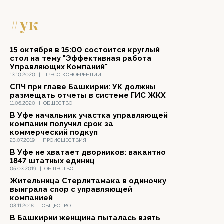
#ук
15 октября в 15:00 состоится круглый
стол на тему "Эффективная работа
Управляющих Компаний"
13.10.2020
|
ПРЕСС-КОНФЕРЕНЦИИ
СПЧ при главе Башкирии: УК должны
размещать отчеты в системе ГИС ЖКХ
11.06.2020
|
ОБЩЕСТВО
В Уфе начальник участка управляющей
компании получил срок за
коммерческий подкуп
23.07.2019
|
ПРОИСШЕСТВИЯ
В Уфе не хватает дворников: вакантно
1847 штатных единиц
05.03.2019
|
ОБЩЕСТВО
Жительница Стерлитамака в одиночку
выиграла спор с управляющей
компанией
03.11.2018
|
ОБЩЕСТВО
В Башкирии женщина пыталась взять