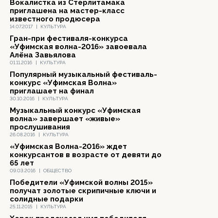
Вокалистка из Стерлитамака
приглашена на мастер-класс
известного продюсера
14.07.2017
|
КУЛЬТУРА
Гран-при фестиваля-конкурса
«Уфимская волна-2016» завоевала
Алёна Завьялова
01.11.2016
|
КУЛЬТУРА
Популярный музыкальный фестиваль-
конкурс «Уфимская Волна»
приглашает на финал
30.10.2016
|
КУЛЬТУРА
Музыкальный конкурс «Уфимская
волна» завершает «живые»
прослушивания
26.08.2016
|
КУЛЬТУРА
«Уфимская Волна-2016» ждет
конкурсантов в возрасте от девяти до
65 лет
09.03.2016
|
ОБЩЕСТВО
Победители «Уфимской волны 2015»
получат золотые скрипичные ключи и
солидные подарки
25.11.2015
|
КУЛЬТУРА