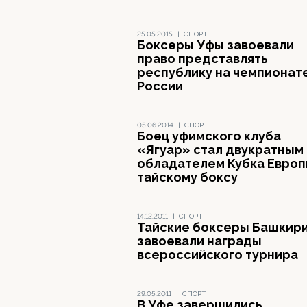
25.05.2015
|
СПОРТ
Боксеры Уфы завоевали
право представлять
республику на чемпионат
России
05.06.2014
|
СПОРТ
Боец уфимского клуба
«Ягуар» стал двукратным
обладателем Кубка Европ
тайскому боксу
14.12.2011
|
СПОРТ
Тайские боксеры Башкир
завоевали награды
всероссийского турнира
29.05.2011
|
СПОРТ
В Уфе завершились