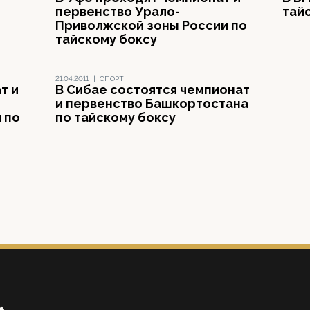
первенство Урало-
тай
Приволжской зоны России по
тайскому боксу
21.04.2011
|
СПОРТ
т и
В Сибае состоятся чемпионат
и первенство Башкортостана
 по
по тайскому боксу