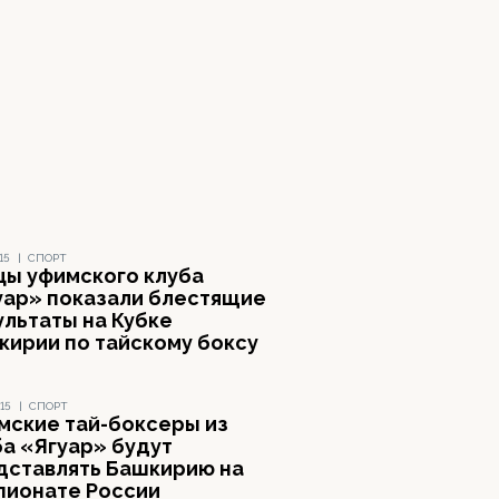
15
|
СПОРТ
цы уфимского клуба
уар» показали блестящие
ультаты на Кубке
кирии по тайскому боксу
15
|
СПОРТ
мские тай-боксеры из
ба «Ягуар» будут
дставлять Башкирию на
пионате России