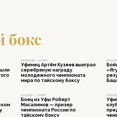
й бокс
05.09.2016
|
СПОРТ
22.12.20
Уфимец Артём Кузеев выиграл
Бой
были
серебряную награду
«Яг
гого
молодежного чемпионата
рез
мира по тайскому боксу
Баш
10.11.2015
|
СПОРТ
31.05.20
Боец из Уфы Роберт
Уфи
ском
Масалимов — призер
клу
у
чемпионата России по
пре
тайскому боксу
чем