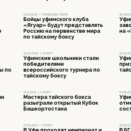
11.05.2015
|
ПРОИСШЕСТВИЯ
30.11.20
Бойцы уфимского клуба
Уфи
«Ягуар» будут представлять
зав
е
Россию на первенстве мира
на 
по тайскому боксу
15.04.2013
|
СПОРТ
10.05.2
Уфимские школьники стали
Уфи
победителями
при
ы по
всероссийского турнира по
тай
тайскому боксу
21.11.2011
|
СПОРТ
07.06.20
ии
Мастера тайского бокса
Уфи
разыграли открытый Кубок
отм
Башкортостана
сос
27.05.2011
|
СПОРТ
22.05.20
В Уфе проходят чемпионат и
В Б