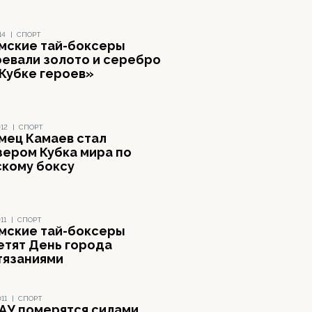
14
|
СПОРТ
мские тай-боксеры
оевали золото и серебро
«Кубке героев»
012
|
СПОРТ
мец Камаев стал
зером Кубка мира по
скому боксу
11
|
СПОРТ
мские тай-боксеры
етят День города
тязаниями
11
|
СПОРТ
ГАУ померятся силами