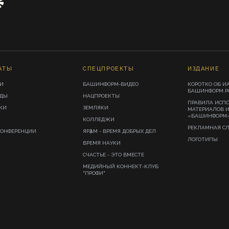
АТЫ
СПЕЦПРОЕКТЫ
ИЗДАНИЕ
И
БАШИНФОРМ-ВИДЕО
КОРОТКО ОБ И
БАШИНФОРМ.Р
ИДЫ
НАЦПРОЕКТЫ
ПРАВИЛА ИСП
КИ
ЗЕМЛЯКИ
МАТЕРИАЛОВ 
«БАШИНФОРМ
КОЛЛЕДЖИ
РЕКЛАМНАЯ С
КОНФЕРЕНЦИИ
ЯРҘАМ - ВРЕМЯ ДОБРЫХ ДЕЛ
ЛОГОТИПЫ
ВРЕМЯ НАУКИ
СЧАСТЬЕ - ЭТО ВМЕСТЕ
МЕДИЙНЫЙ КОННЕКТ-КЛУБ
"ПРОФИ"