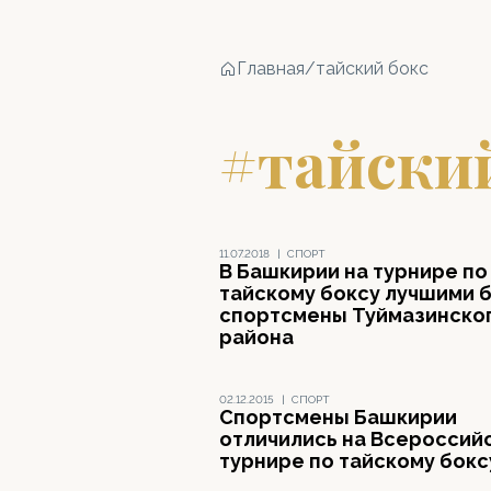
Главная
/
тайский бокс
#тайски
11.07.2018
|
СПОРТ
В Башкирии на турнире по
тайскому боксу лучшими 
спортсмены Туймазинско
района
02.12.2015
|
СПОРТ
Спортсмены Башкирии
отличились на Всероссий
турнире по тайскому бокс