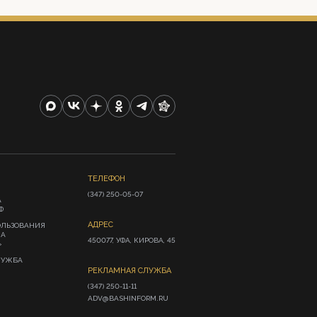
ТЕЛЕФОН
(347) 250-05-07
А
Ф
АДРЕС
ОЛЬЗОВАНИЯ
ИА
450077, УФА, КИРОВА, 45
»
ЛУЖБА
РЕКЛАМНАЯ СЛУЖБА
(347) 250-11-11

ADV@BASHINFORM.RU