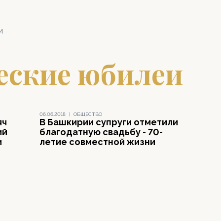
и
еские юбилеи
06.06.2018
|
ОБЩЕСТВО
яч
В Башкирии супруги отметили
ий
благодатную свадьбу - 70-
и
летие совместной жизни