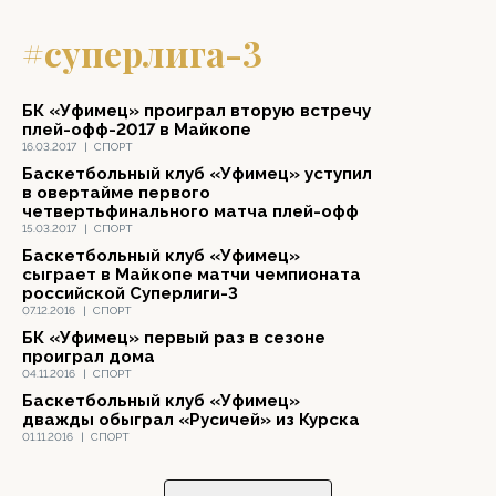
#суперлига-3
БК «Уфимец» проиграл вторую встречу
плей-офф-2017 в Майкопе
16.03.2017
|
СПОРТ
Баскетбольный клуб «Уфимец» уступил
в овертайме первого
четвертьфинального матча плей-офф
15.03.2017
|
СПОРТ
Баскетбольный клуб «Уфимец»
сыграет в Майкопе матчи чемпионата
российской Суперлиги-3
07.12.2016
|
СПОРТ
БК «Уфимец» первый раз в сезоне
проиграл дома
04.11.2016
|
СПОРТ
Баскетбольный клуб «Уфимец»
дважды обыграл «Русичей» из Курска
01.11.2016
|
СПОРТ