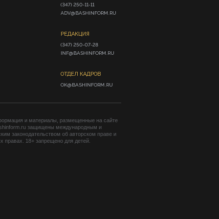
(347) 250-11-11

ADV@BASHINFORM.RU
РЕДАКЦИЯ
(347) 250-07-28

INF@BASHINFORM.RU
ОТДЕЛ КАДРОВ
OK@BASHINFORM.RU
формация и материалы, размещенные на сайте
shinform.ru защищены международным и
ким законодательством об авторском праве и
 правах. 18+ запрещено для детей.