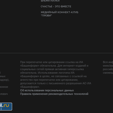
ВРЕМЯ НАУКИ
СЧАСТЬЕ - ЭТО ВМЕСТЕ
МЕДИЙНЫЙ КОННЕКТ-КЛУБ
"ПРОФИ"
При перепечатке или цитировании ссылка на ИА
Вся ин
«Башинформ» обязательна. Для интернет-изданий и
www.ba
социальных сетей прямая активная гиперссылка
российс
й
обязательна. Использование логотипа ИА
смежных
нных
«Башинформ» в целях, не связанных с ссылкой на
адзор),
агентство при перепечатке или цитировании,
допускается только с письменного разрешения АО ИА
ионное
«Башинформ».
Об использовании персональных данных
йлович
Правила применения рекомендательных технологий