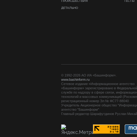
ПРОИСШЕСТВИЯ
ТЕСТЫ
ДЕТАЛЬНО
© 1992-2026 АО ИА «Башинформ».
www.bashinform.ru
Сетевое издание «Информационное агентство
«Башинформ» зарегистрировано в Федерально
службе по надзору в сфере связи, информацио
технологий и массовых коммуникаций (Роскомн
регистрационный номер Эл № ФС77-88040
Учредитель Акционерное общество "Информац
агентство "Башинформ"
Главный редактор Шарафутдинов Руслан Миха