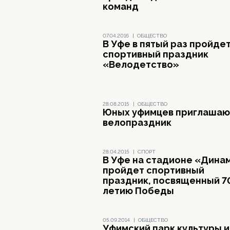
команд
07.04.2016
|
ОБЩЕСТВО
В Уфе в пятый раз пройде
спортивный праздник
«Велодетство»
28.08.2015
|
ОБЩЕСТВО
Юных уфимцев приглашаю
велопраздник
28.04.2015
|
СПОРТ
В Уфе на стадионе «Дина
пройдет спортивный
праздник, посвященный 7
летию Победы
05.09.2014
|
ОБЩЕСТВО
Уфимский парк культуры и