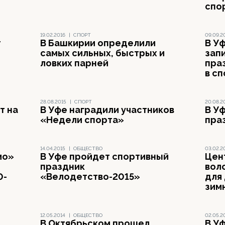
спо
19.02.2016
|
СПОРТ
09.09.2
т
В Башкирии определили
В У
самых сильных, быстрых и
запи
ловких парней
пра
в сп
28.08.2015
|
СПОРТ
20.08.2
т на
В Уфе наградили участников
В У
«Недели спорта»
пра
14.04.2015
|
ОБЩЕСТВО
03.02.2
мо»
В Уфе пройдет спортивный
Цен
праздник
вол
0-
«Велодетство-2015»
для
зим
12.05.2014
|
ОБЩЕСТВО
02.05.2
В Октябрьском прошел
В У