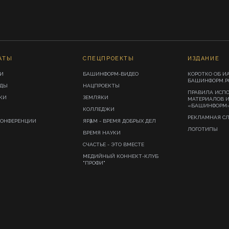
АТЫ
СПЕЦПРОЕКТЫ
ИЗДАНИЕ
И
БАШИНФОРМ-ВИДЕО
КОРОТКО ОБ И
БАШИНФОРМ.Р
ИДЫ
НАЦПРОЕКТЫ
ПРАВИЛА ИСП
КИ
ЗЕМЛЯКИ
МАТЕРИАЛОВ 
«БАШИНФОРМ
КОЛЛЕДЖИ
РЕКЛАМНАЯ С
КОНФЕРЕНЦИИ
ЯРҘАМ - ВРЕМЯ ДОБРЫХ ДЕЛ
ЛОГОТИПЫ
ВРЕМЯ НАУКИ
СЧАСТЬЕ - ЭТО ВМЕСТЕ
МЕДИЙНЫЙ КОННЕКТ-КЛУБ
"ПРОФИ"