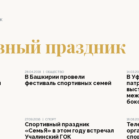
к
вный праздник
28.04.2018
|
ОБЩЕСТВО
14.03.20
В Башкирии провели
В У
й
фестиваль спортивных семей
пат
выс
меж
бок
27.09.2016
|
СПОРТ
18.08.20
Спортивный праздник
Тел
«СемьЯ» в этом году встречал
орг
Учалинский ГОК
спо