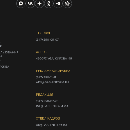
ТЕЛЕФОН
(347) 250-05-07
А
Ф
АДРЕС
ОЛЬЗОВАНИЯ
ИА
450077, УФА, КИРОВА, 45
»
ЛУЖБА
РЕКЛАМНАЯ СЛУЖБА
(347) 250-11-11

ADV@BASHINFORM.RU
РЕДАКЦИЯ
(347) 250-07-28

INF@BASHINFORM.RU
ОТДЕЛ КАДРОВ
OK@BASHINFORM.RU