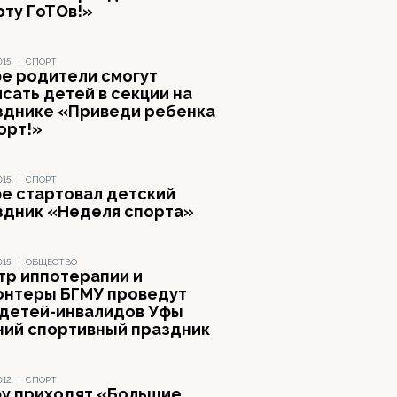
рту ГоТОв!»
015
|
СПОРТ
фе родители смогут
сать детей в секции на
зднике «Приведи ребенка
орт!»
015
|
СПОРТ
фе стартовал детский
здник «Неделя спорта»
015
|
ОБЩЕСТВО
тр иппотерапии и
онтеры БГМУ проведут
 детей-инвалидов Уфы
ний спортивный праздник
012
|
СПОРТ
фу приходят «Большие