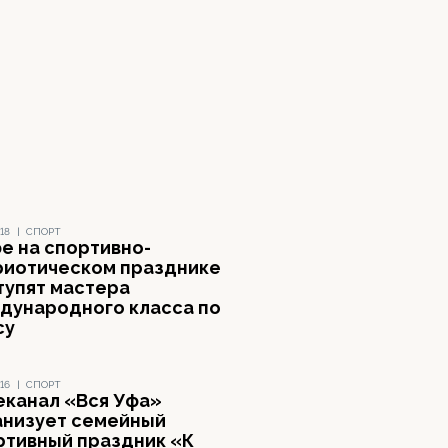
18
|
СПОРТ
фе на спортивно-
риотическом празднике
тупят мастера
дународного класса по
су
16
|
СПОРТ
еканал «Вся Уфа»
анизует семейный
ртивный праздник «К