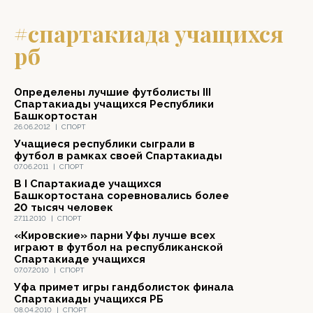
#спартакиада учащихся
рб
Определены лучшие футболисты III
Спартакиады учащихся Республики
Башкортостан
26.06.2012
|
СПОРТ
Учащиеся республики сыграли в
футбол в рамках своей Спартакиады
07.06.2011
|
СПОРТ
В I Спартакиаде учащихся
Башкортостана соревновались более
20 тысяч человек
27.11.2010
|
СПОРТ
«Кировские» парни Уфы лучше всех
играют в футбол на республиканской
Спартакиаде учащихся
07.07.2010
|
СПОРТ
Уфа примет игры гандболисток финала
Спартакиады учащихся РБ
08.04.2010
|
СПОРТ