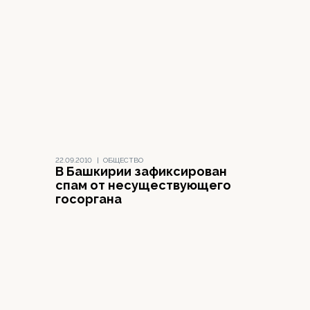
22.09.2010
|
ОБЩЕСТВО
В Башкирии зафиксирован
спам от несуществующего
госоргана