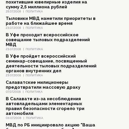
похитившие ювелирные изделия на
сумму 2,5 миллиона рублей
28.07.2008
|
ПОЛИТИКА
Тыловики МВД наметили приоритеты в
работе на ближайшее время
23.07.2008
|
ПОЛИТИКА
В Уфе проходит всероссийское
совещание тыловых подразделений
МВД
23.07.2008
|
ПОЛИТИКА
В Уфе пройдет всероссийский
семинар-совещание, посвященный
деятельности тыловых подразделений
органов внутренних дел
23.07.2008
|
ПОЛИТИКА
Салаватские милиционеры
предотвратили массовую драку
07.07.2008
|
ПОЛИТИКА
В Салавате из-за несоблюдения
автовладельцами элементарных
правил безопасности сгорело три
автомобиля
04.07.2008
|
ПОЛИТИКА
МВД по РБ инициировало акцию "Ваша