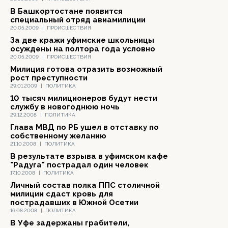
В Башкортостане появится
специальный отряд авиамилиции
20.05.2009
|
ПРОИСШЕСТВИЯ
За две кражи уфимские школьницы
осуждены на полтора года условно
20.05.2009
|
ПРОИСШЕСТВИЯ
Милиция готова отразить возможный
рост преступности
29.01.2009
|
ПОЛИТИКА
10 тысяч милиционеров будут нести
службу в новогоднюю ночь
29.12.2008
|
ПОЛИТИКА
Глава МВД по РБ ушел в отставку по
собственному желанию
21.10.2008
|
ПОЛИТИКА
В результате взрыва в уфимском кафе
"Радуга" пострадал один человек
17.10.2008
|
ПОЛИТИКА
Личный состав полка ППС столичной
милиции сдаст кровь для
пострадавших в Южной Осетии
16.08.2008
|
ПОЛИТИКА
В Уфе задержаны грабители,