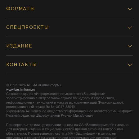
ФОРМАТЫ
СПЕЦПРОЕКТЫ
ИЗДАНИЕ
КОНТАКТЫ
© 1992-2026 АО ИА «Башинформ».
www.bashinform.ru
Сетевое издание «Информационное агентство «Башинформ»
зарегистрировано в Федеральной службе по надзору в сфере связи,
информационных технологий и массовых коммуникаций (Роскомнадзор),
регистрационный номер Эл № ФС77-88040
Учредитель Акционерное общество "Информационное агентство "Башинформ"
Главный редактор Шарафутдинов Руслан Михайлович
При перепечатке или цитировании ссылка на ИА «Башинформ» обязательна.
Для интернет-изданий и социальных сетей прямая активная гиперссылка
обязательна. Использование логотипа ИА «Башинформ» в целях, не
связанных с ссылкой на агентство при перепечатке или цитировании,