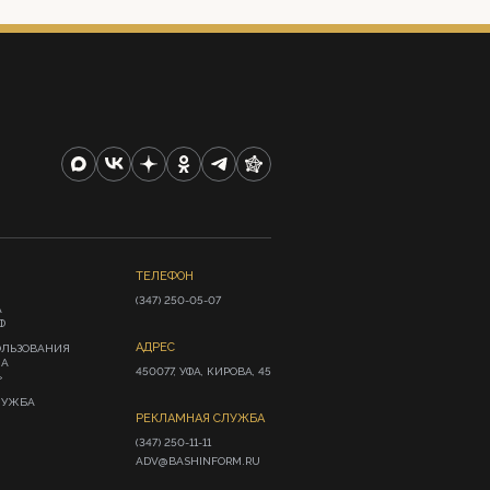
ТЕЛЕФОН
(347) 250-05-07
А
Ф
АДРЕС
ОЛЬЗОВАНИЯ
ИА
450077, УФА, КИРОВА, 45
»
ЛУЖБА
РЕКЛАМНАЯ СЛУЖБА
(347) 250-11-11

ADV@BASHINFORM.RU