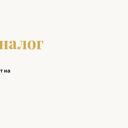
налог
т на