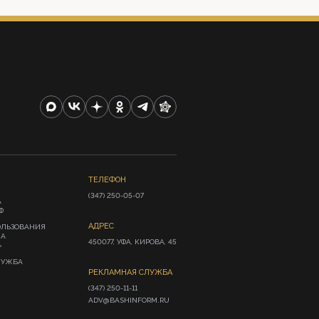
ТЕЛЕФОН
(347) 250-05-07
А
Ф
АДРЕС
ОЛЬЗОВАНИЯ
ИА
450077, УФА, КИРОВА, 45
»
ЛУЖБА
РЕКЛАМНАЯ СЛУЖБА
(347) 250-11-11

ADV@BASHINFORM.RU