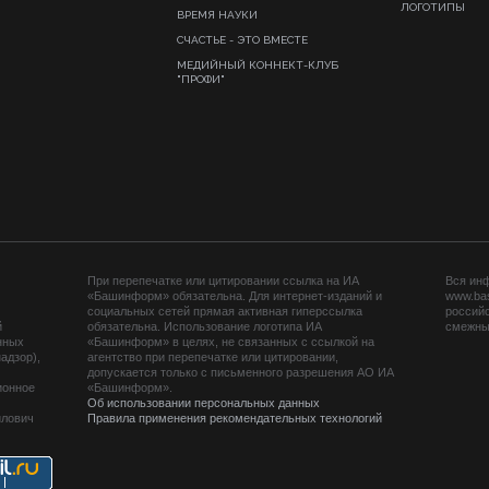
ЛОГОТИПЫ
ВРЕМЯ НАУКИ
СЧАСТЬЕ - ЭТО ВМЕСТЕ
МЕДИЙНЫЙ КОННЕКТ-КЛУБ
"ПРОФИ"
При перепечатке или цитировании ссылка на ИА
Вся ин
«Башинформ» обязательна. Для интернет-изданий и
www.ba
социальных сетей прямая активная гиперссылка
российс
й
обязательна. Использование логотипа ИА
смежных
нных
«Башинформ» в целях, не связанных с ссылкой на
адзор),
агентство при перепечатке или цитировании,
допускается только с письменного разрешения АО ИА
ионное
«Башинформ».
Об использовании персональных данных
йлович
Правила применения рекомендательных технологий