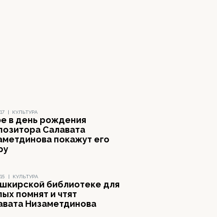
17
|
КУЛЬТУРА
фе в день рождения
позитора Салавата
аметдинова покажут его
ру
15
|
КУЛЬТУРА
ашкирской библиотеке для
ых помнят и чтят
авата Низаметдинова