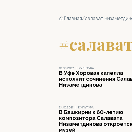
Главная
/
салават низаметдин
#салава
10.03.2017
|
КУЛЬТУРА
В Уфе Хоровая капелла
исполнит сочинения Сала
Низаметдинова
24.01.2017
|
КУЛЬТУРА
В Башкирии к 60-летию
композитора Салавата
Низаметдинова откроетс
музей