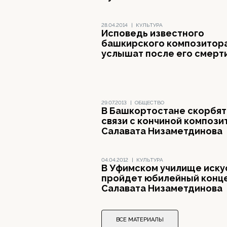
28.04.2014
|
КУЛЬТУРА
Исповедь известного
башкирского композитор
услышат после его смерт
29.07.2013
|
ОБЩЕСТВО
В Башкортостане скорбят
связи с кончиной компози
Салавата Низаметдинова
04.04.2012
|
КУЛЬТУРА
В Уфимском училище иску
пройдет юбилейный конц
Салавата Низаметдинова
ВСЕ МАТЕРИАЛЫ