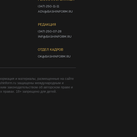
(347) 250-11-11

ADV@BASHINFORM.RU
РЕДАКЦИЯ
(347) 250-07-28

INF@BASHINFORM.RU
ОТДЕЛ КАДРОВ
OK@BASHINFORM.RU
формация и материалы, размещенные на сайте
shinform.ru защищены международным и
ким законодательством об авторском праве и
 правах. 18+ запрещено для детей.