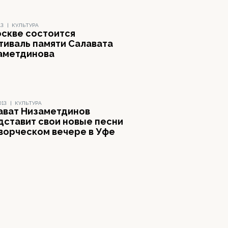
13
|
КУЛЬТУРА
оскве состоится
тиваль памяти Салавата
аметдинова
013
|
КУЛЬТУРА
ават Низаметдинов
дставит свои новые песни
творческом вечере в Уфе