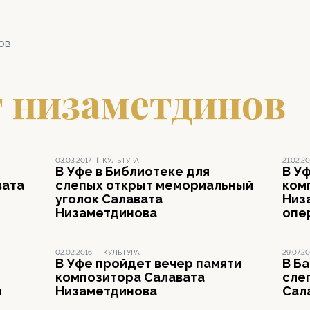
ов
т низаметдинов
03.03.2017
|
КУЛЬТУРА
21.02.20
В Уфе в Библиотеке для
В У
вата
слепых открыт мемориальный
ком
уголок Салавата
Низ
Низаметдинова
опе
02.02.2016
|
КУЛЬТУРА
29.07.20
В Уфе пройдет вечер памяти
В Б
композитора Салавата
слеп
я
Низаметдинова
Сал