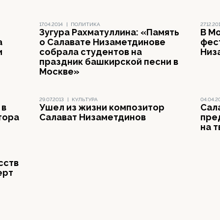
17.04.2014
|
ПОЛИТИКА
27.12.20
Зугура Рахматуллина: «Память
В М
а
о Салавате Низаметдинове
фес
и
собрала студентов на
Низ
праздник башкирской песни в
Москве»
29.07.2013
|
КУЛЬТУРА
04.04.2
 в
Ушел из жизни композитор
Сал
тора
Салават Низаметдинов
пре
на 
сств
ерт