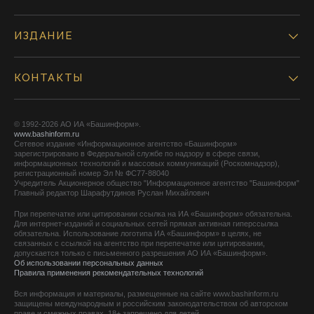
ИЗДАНИЕ
КОНТАКТЫ
© 1992-2026 АО ИА «Башинформ».
www.bashinform.ru
Сетевое издание «Информационное агентство «Башинформ»
зарегистрировано в Федеральной службе по надзору в сфере связи,
информационных технологий и массовых коммуникаций (Роскомнадзор),
регистрационный номер Эл № ФС77-88040
Учредитель Акционерное общество "Информационное агентство "Башинформ"
Главный редактор Шарафутдинов Руслан Михайлович
При перепечатке или цитировании ссылка на ИА «Башинформ» обязательна.
Для интернет-изданий и социальных сетей прямая активная гиперссылка
обязательна. Использование логотипа ИА «Башинформ» в целях, не
связанных с ссылкой на агентство при перепечатке или цитировании,
допускается только с письменного разрешения АО ИА «Башинформ».
Об использовании персональных данных
Правила применения рекомендательных технологий
Вся информация и материалы, размещенные на сайте www.bashinform.ru
защищены международным и российским законодательством об авторском
праве и смежных правах. 18+ запрещено для детей.