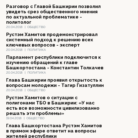
Разговор с Главой Башкирии позволил
увидеть срез общественного мнения
по актуальной проблематике -
политолог
20.04.2018
|
ОБЩЕСТВО
Рустэм Хамитов продемонстрировал
системный подход к решению всех
ключевых вопросов - эксперт
20.04.2018
|
ПОЛИТИКА
Парламент республики подключится к
изучению обращений к главе
Башкортостана - Константин Толкачев
20.04.2018
|
ПОЛИТИКА
Глава Башкирии проявил открытость к
вопросам молодежи - Тагир Гизатуллин
20.04.2018
|
ОБЩЕСТВО
Рустэм Хамитов о ситуации с
полигонами ТБО в Башкирии: «У нас
есть все возможности цивилизованно
решать эти проблемы»
19.04.2018
|
ОБЩЕСТВО
Глава Башкортостана Рустэм Хамитов
в прямом эфире ответит на вопросы
жителей республики