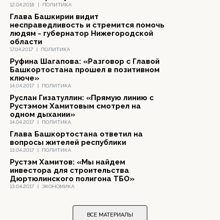
12.04.2018
|
ПОЛИТИКА
Глава Башкирии видит
несправедливость и стремится помочь
людям - губернатор Нижегородской
области
17.04.2017
|
ПОЛИТИКА
Руфина Шагапова: «Разговор с Главой
Башкортостана прошел в позитивном
ключе»
14.04.2017
|
ПОЛИТИКА
Руслан Гизатуллин: «Прямую линию с
Рустэмом Хамитовым смотрел на
одном дыхании»
14.04.2017
|
ПОЛИТИКА
Глава Башкортостана ответил на
вопросы жителей республики
13.04.2017
|
ПОЛИТИКА
Рустэм Хамитов: «Мы найдем
инвестора для строительства
Дюртюлинского полигона ТБО»
13.04.2017
|
ЭКОНОМИКА
ВСЕ МАТЕРИАЛЫ