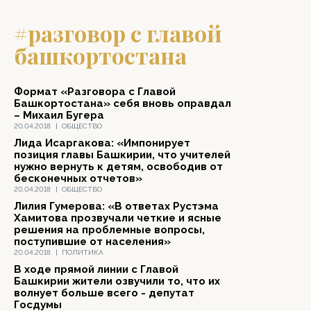
#разговор с главой
башкортостана
Формат «Разговора с Главой
Башкортостана» себя вновь оправдал
– Михаил Бугера
20.04.2018
|
ОБЩЕСТВО
Лида Исаргакова: «Импонирует
позиция главы Башкирии, что учителей
нужно вернуть к детям, освободив от
бесконечных отчетов»
20.04.2018
|
ОБЩЕСТВО
Лилия Гумерова: «В ответах Рустэма
Хамитова прозвучали четкие и ясные
решения на проблемные вопросы,
поступившие от населения»
20.04.2018
|
ПОЛИТИКА
В ходе прямой линии с Главой
Башкирии жители озвучили то, что их
волнует больше всего - депутат
Госдумы