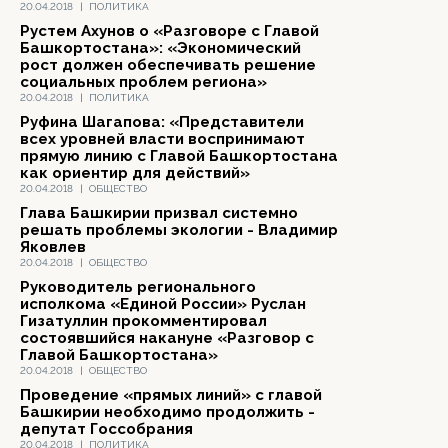
20.04.2018
|
ПОЛИТИКА
Рустем Ахунов о «Разговоре с Главой
Башкортостана»: «Экономический
рост должен обеспечивать решение
социальных проблем региона»
20.04.2018
|
ПОЛИТИКА
Руфина Шагапова: «Представители
всех уровней власти воспринимают
прямую линию с Главой Башкортостана
как ориентир для действий»
20.04.2018
|
ОБЩЕСТВО
Глава Башкирии призвал системно
решать проблемы экологии - Владимир
Яковлев
20.04.2018
|
ОБЩЕСТВО
Руководитель регионального
исполкома «Единой России» Руслан
Гизатуллин прокомментировал
состоявшийся накануне «Разговор с
Главой Башкортостана»
20.04.2018
|
ОБЩЕСТВО
Проведение «прямых линий» с главой
Башкирии необходимо продолжить -
депутат Госсобрания
20.04.2018
|
ПОЛИТИКА