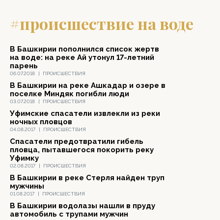
#происшествие на воде
В Башкирии пополнился список жертв
на воде: на реке Ай утонул 17-летний
парень
06.07.2018
|
ПРОИСШЕСТВИЯ
В Башкирии на реке Ашкадар и озере в
поселке Миндяк погибли люди
03.07.2018
|
ПРОИСШЕСТВИЯ
Уфимские спасатели извлекли из реки
ночных пловцов
04.08.2017
|
ПРОИСШЕСТВИЯ
Спасатели предотвратили гибель
пловца, пытавшегося покорить реку
Уфимку
02.08.2017
|
ПРОИСШЕСТВИЯ
В Башкирии в реке Стерля найден труп
мужчины
01.08.2017
|
ПРОИСШЕСТВИЯ
В Башкирии водолазы нашли в пруду
автомобиль с трупами мужчин