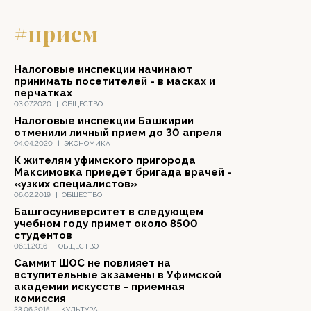
#прием
Налоговые инспекции начинают
принимать посетителей - в масках и
перчатках
03.07.2020
|
ОБЩЕСТВО
Налоговые инспекции Башкирии
отменили личный прием до 30 апреля
04.04.2020
|
ЭКОНОМИКА
К жителям уфимского пригорода
Максимовка приедет бригада врачей -
«узких специалистов»
06.02.2019
|
ОБЩЕСТВО
Башгосуниверситет в следующем
учебном году примет около 8500
студентов
06.11.2016
|
ОБЩЕСТВО
Саммит ШОС не повлияет на
вступительные экзамены в Уфимской
академии искусств - приемная
комиссия
23.06.2015
|
КУЛЬТУРА