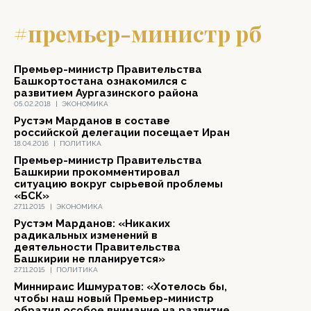
#премьер-министр рб
Премьер-министр Правительства
Башкортостана ознакомился с
развитием Аургазинского района
05.02.2018
|
ЭКОНОМИКА
Рустэм Марданов в составе
российской делегации посещает Иран
18.04.2016
|
ПОЛИТИКА
Премьер-министр Правительства
Башкирии прокомментировал
ситуацию вокруг сырьевой проблемы
«БСК»
27.11.2015
|
ЭКОНОМИКА
Рустэм Марданов: «Никаких
радикальных изменений в
деятельности Правительства
Башкирии не планируется»
27.11.2015
|
ПОЛИТИКА
Миннираис Ишмуратов: «Хотелось бы,
чтобы наш новый Премьер-министр
обратил особое внимание на развитие