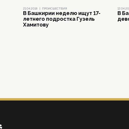
21.04.2018
|
ПРОИСШЕСТВИЯ
12.04.20
В Башкирии неделю ищут 17-
В Б
летнего подростка Гузель
дев
Хамитову