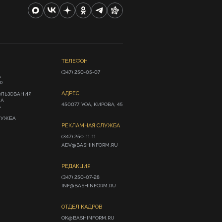
ТЕЛЕФОН
(347) 250-05-07
А
Ф
АДРЕС
ОЛЬЗОВАНИЯ
ИА
450077, УФА, КИРОВА, 45
»
ЛУЖБА
РЕКЛАМНАЯ СЛУЖБА
(347) 250-11-11

ADV@BASHINFORM.RU
РЕДАКЦИЯ
(347) 250-07-28

INF@BASHINFORM.RU
ОТДЕЛ КАДРОВ
OK@BASHINFORM.RU