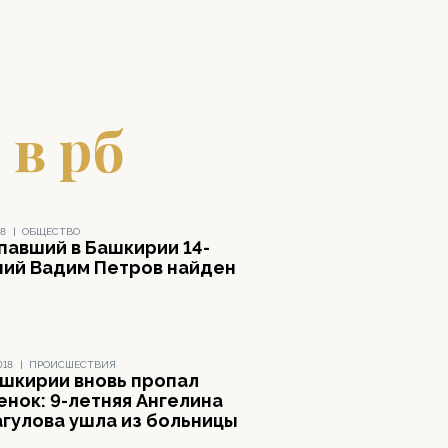
 в рб
18
|
ОБЩЕСТВО
павший в Башкирии 14-
ний Вадим Петров найден
018
|
ПРОИСШЕСТВИЯ
ашкирии вновь пропал
енок: 9-летняя Ангелина
агулова ушла из больницы