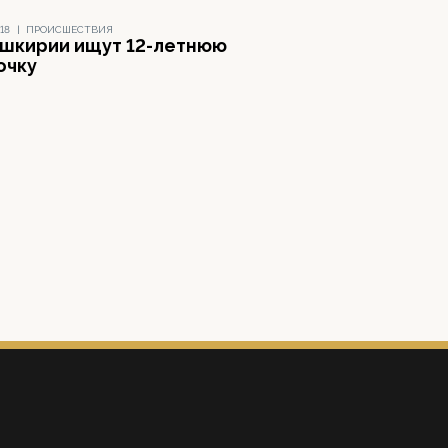
18
|
ПРОИСШЕСТВИЯ
ашкирии ищут 12-летнюю
очку