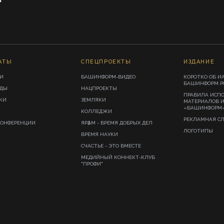
АТЫ
СПЕЦПРОЕКТЫ
ИЗДАНИЕ
И
БАШИНФОРМ-ВИДЕО
КОРОТКО ОБ И
БАШИНФОРМ.Р
ИДЫ
НАЦПРОЕКТЫ
ПРАВИЛА ИСП
КИ
ЗЕМЛЯКИ
МАТЕРИАЛОВ 
«БАШИНФОРМ
КОЛЛЕДЖИ
РЕКЛАМНАЯ С
КОНФЕРЕНЦИИ
ЯРҘАМ - ВРЕМЯ ДОБРЫХ ДЕЛ
ЛОГОТИПЫ
ВРЕМЯ НАУКИ
СЧАСТЬЕ - ЭТО ВМЕСТЕ
МЕДИЙНЫЙ КОННЕКТ-КЛУБ
"ПРОФИ"