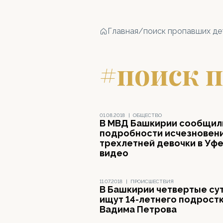
Главная
/
поиск пропавших де
#поиск п
01.08.2018
|
ОБЩЕСТВО
В МВД Башкирии сообщил
подробности исчезновен
трехлетней девочки в Уфе
видео
11.07.2018
|
ПРОИСШЕСТВИЯ
В Башкирии четвертые су
ищут 14-летнего подрост
Вадима Петрова