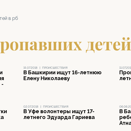
тей в рб
ропавших детей
15.07.2018
|
ПРОИСШЕСТВИЯ
11.07.20
и
В Башкирии ищут 16-летнюю
Про
ия
Елену Николаеву
лет
 -
02.07.2018
|
ПРОИСШЕСТВИЯ
06.06.2
тки
В Уфе волонтеры ищут 17-
В Б
ка
летнего Эдуарда Гариева
реб
Атн