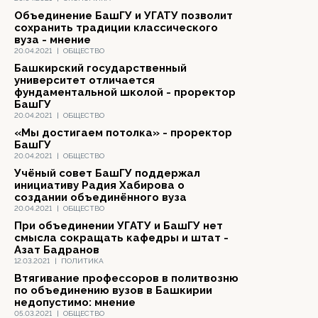
Объединение БашГУ и УГАТУ позволит
сохранить традиции классического
вуза - мнение
20.04.2021
|
ОБЩЕСТВО
Башкирский государственный
университет отличается
фундаментальной школой - проректор
БашГУ
20.04.2021
|
ОБЩЕСТВО
«Мы достигаем потолка» - проректор
БашГУ
20.04.2021
|
ОБЩЕСТВО
Учёный совет БашГУ поддержал
инициативу Радия Хабирова о
создании объединённого вуза
20.04.2021
|
ОБЩЕСТВО
При объединении УГАТУ и БашГУ нет
смысла сокращать кафедры и штат -
Азат Бадранов
12.03.2021
|
ПОЛИТИКА
Втягивание профессоров в политвозню
по объединению вузов в Башкирии
недопустимо: мнение
05.03.2021
|
ОБЩЕСТВО