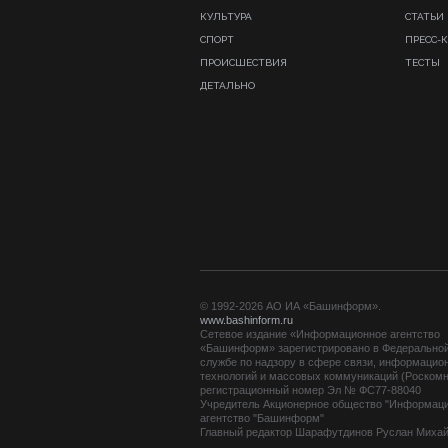
КУЛЬТУРА
СТАТЬИ
СПОРТ
ПРЕСС-
ПРОИСШЕСТВИЯ
ТЕСТЫ
ДЕТАЛЬНО
© 1992-2026 АО ИА «Башинформ».
www.bashinform.ru
Сетевое издание «Информационное агентство
«Башинформ» зарегистрировано в Федерально
службе по надзору в сфере связи, информацио
технологий и массовых коммуникаций (Роскомн
регистрационный номер Эл № ФС77-88040
Учредитель Акционерное общество "Информац
агентство "Башинформ"
Главный редактор Шарафутдинов Руслан Миха