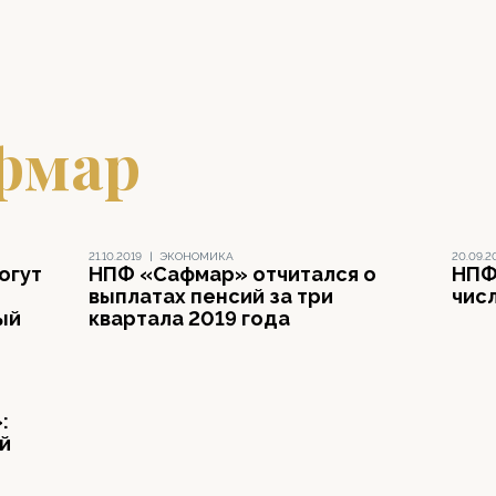
фмар
21.10.2019
|
ЭКОНОМИКА
20.09.2
огут
НПФ «Сафмар» отчитался о
НПФ
выплатах пенсий за три
чис
ый
квартала 2019 года
:
й