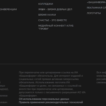
«БАШИНФОРМ
КОЛЛЕДЖИ
РЕКЛАМНАЯ С
КОНФЕРЕНЦИИ
ЯРҘАМ - ВРЕМЯ ДОБРЫХ ДЕЛ
ЛОГОТИПЫ
ВРЕМЯ НАУКИ
СЧАСТЬЕ - ЭТО ВМЕСТЕ
МЕДИЙНЫЙ КОННЕКТ-КЛУБ
"ПРОФИ"
При перепечатке или цитировании ссылка на ИА
Вся ин
«Башинформ» обязательна. Для интернет-изданий и
www.ba
социальных сетей прямая активная гиперссылка
российс
й
обязательна. Использование логотипа ИА
смежных
нных
«Башинформ» в целях, не связанных с ссылкой на
адзор),
агентство при перепечатке или цитировании,
допускается только с письменного разрешения АО ИА
ионное
«Башинформ».
Об использовании персональных данных
йлович
Правила применения рекомендательных технологий