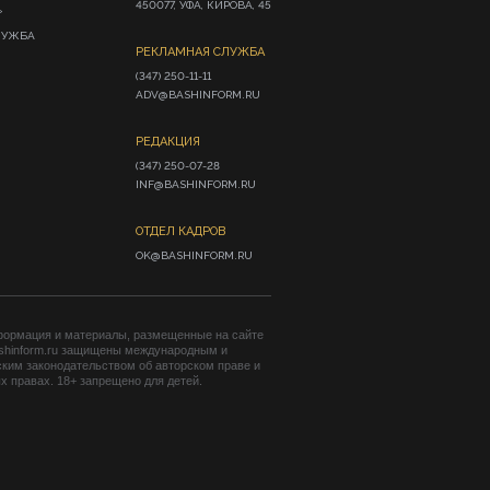
450077, УФА, КИРОВА, 45
»
ЛУЖБА
РЕКЛАМНАЯ СЛУЖБА
(347) 250-11-11

ADV@BASHINFORM.RU
РЕДАКЦИЯ
(347) 250-07-28

INF@BASHINFORM.RU
ОТДЕЛ КАДРОВ
OK@BASHINFORM.RU
формация и материалы, размещенные на сайте
shinform.ru защищены международным и
ким законодательством об авторском праве и
 правах. 18+ запрещено для детей.