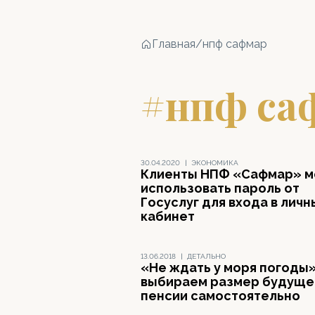
Главная
/
нпф сафмар
#нпф са
30.04.2020
|
ЭКОНОМИКА
Клиенты НПФ «Сафмар» м
использовать пароль от
Госуслуг для входа в личн
кабинет
13.06.2018
|
ДЕТАЛЬНО
«Не ждать у моря погоды»
выбираем размер будуще
пенсии самостоятельно