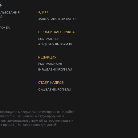
А
Ф
АДРЕС
ОЛЬЗОВАНИЯ
ИА
450077, УФА, КИРОВА, 45
»
ЛУЖБА
РЕКЛАМНАЯ СЛУЖБА
(347) 250-11-11

ADV@BASHINFORM.RU
РЕДАКЦИЯ
(347) 250-07-28

INF@BASHINFORM.RU
ОТДЕЛ КАДРОВ
OK@BASHINFORM.RU
формация и материалы, размещенные на сайте
shinform.ru защищены международным и
ким законодательством об авторском праве и
 правах. 18+ запрещено для детей.