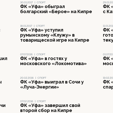
30.01.2017
|
СПОРТ
29.01.20
ФК «Уфа» обыграл
ФК 
болгарский «Берое» на Кипре
с К
18.01.2017
|
СПОРТ
11.01.20
с
ФК «Уфа» уступил
ФК 
румынскому «Клужу» в
гото
товарищеской игре на Кипре
тек
07.07.2016
|
СПОРТ
01.07.20
шил
ФК «Уфа» в гостях у
ФК 
московского «Локомотива»
мос
20.02.2016
|
СПОРТ
19.02.20
ы
ФК «Уфа» выиграл в Сочи у
ФК 
«Луча-Энергии»
спа
07.02.2016
|
СПОРТ
очи
ФК «Уфа» завершил свой
второй сбор на Кипре