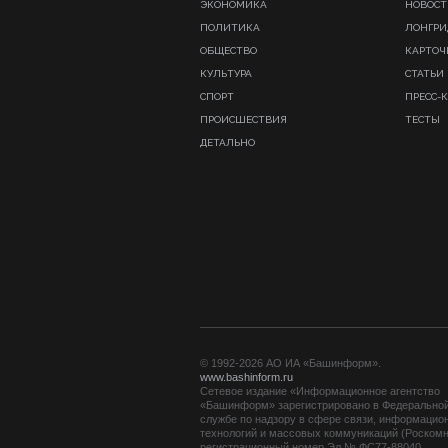
ЭКОНОМИКА
НОВОСТ
ПОЛИТИКА
ЛОНГР
ОБЩЕСТВО
КАРТОЧ
КУЛЬТУРА
СТАТЬИ
СПОРТ
ПРЕСС-
ПРОИСШЕСТВИЯ
ТЕСТЫ
ДЕТАЛЬНО
© 1992-2026 АО ИА «Башинформ».
www.bashinform.ru
Сетевое издание «Информационное агентство
«Башинформ» зарегистрировано в Федерально
службе по надзору в сфере связи, информацио
технологий и массовых коммуникаций (Роскомн
регистрационный номер Эл № ФС77-88040