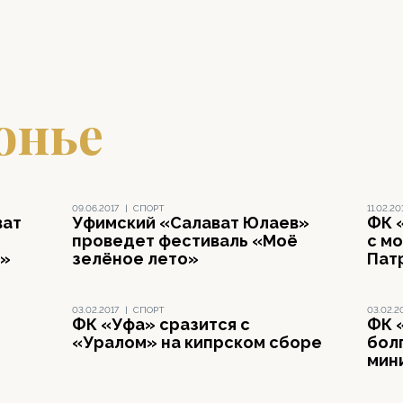
онье
09.06.2017
|
СПОРТ
11.02.20
ват
Уфимский «Салават Юлаев»
ФК 
проведет фестиваль «Моё
с м
е»
зелёное лето»
Пат
03.02.2017
|
СПОРТ
03.02.2
ФК «Уфа» сразится с
ФК 
«Уралом» на кипрском сборе
бол
мин