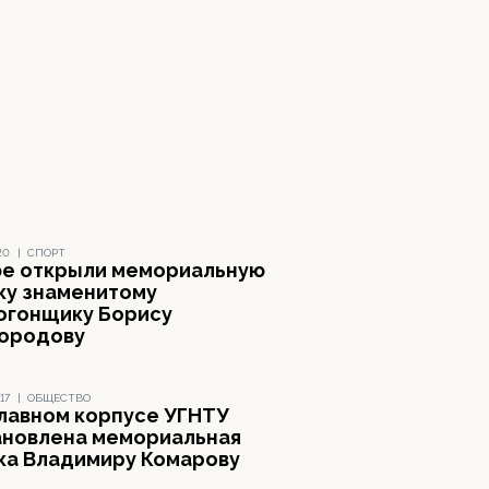
20
|
СПОРТ
фе открыли мемориальную
ку знаменитому
огонщику Борису
ородову
17
|
ОБЩЕСТВО
главном корпусе УГНТУ
ановлена мемориальная
ка Владимиру Комарову