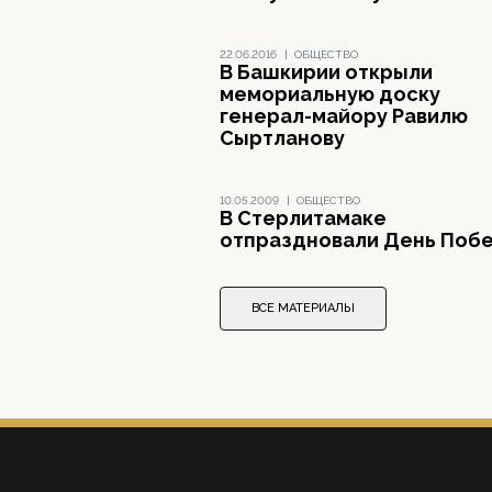
22.06.2016
|
ОБЩЕСТВО
В Башкирии открыли
мемориальную доску
генерал-майору Равилю
Сыртланову
10.05.2009
|
ОБЩЕСТВО
В Стерлитамаке
отпраздновали День Поб
ВСЕ МАТЕРИАЛЫ