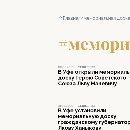
Главная
/
мемориальная доск
#мемори
06.05.2021
|
ОБЩЕСТВО
В Уфе открыли мемориал
доску Герою Советского
Союза Льву Маневичу
18.08.2020
|
ОБЩЕСТВО
В Уфе установили
мемориальную доску
гражданскому губернато
Якову Ханыкову