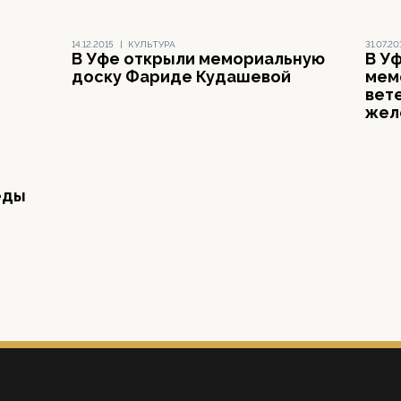
14.12.2015
|
КУЛЬТУРА
31.07.20
В Уфе открыли мемориальную
В У
доску Фариде Кудашевой
мем
вет
жел
еды