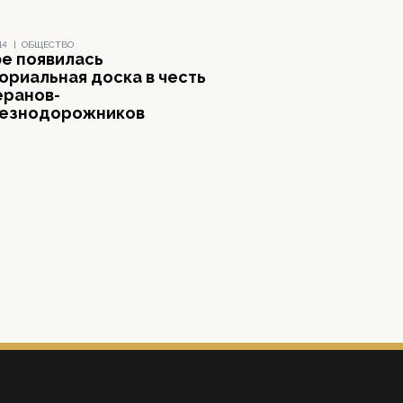
14
|
ОБЩЕСТВО
фе появилась
ориальная доска в честь
еранов-
езнодорожников