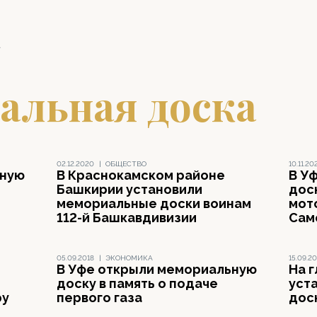
а
альная доска
02.12.2020
|
ОБЩЕСТВО
10.11.20
ьную
В Краснокамском районе
В У
Башкирии установили
дос
мемориальные доски воинам
мот
112-й Башкавдивизии
Сам
05.09.2018
|
ЭКОНОМИКА
15.09.20
В Уфе открыли мемориальную
На 
доску в память о подаче
уст
ру
первого газа
дос