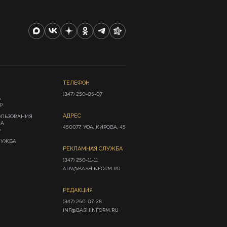
ТЕЛЕФОН
(347) 250-05-07
А
Ф
АДРЕС
ОЛЬЗОВАНИЯ
ИА
450077, УФА, КИРОВА, 45
»
ЛУЖБА
РЕКЛАМНАЯ СЛУЖБА
(347) 250-11-11

ADV@BASHINFORM.RU
РЕДАКЦИЯ
(347) 250-07-28

INF@BASHINFORM.RU