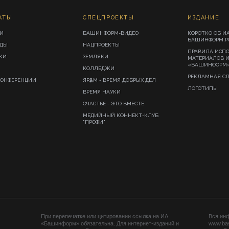
АТЫ
СПЕЦПРОЕКТЫ
ИЗДАНИЕ
И
БАШИНФОРМ-ВИДЕО
КОРОТКО ОБ И
БАШИНФОРМ.Р
ИДЫ
НАЦПРОЕКТЫ
ПРАВИЛА ИСП
КИ
ЗЕМЛЯКИ
МАТЕРИАЛОВ 
«БАШИНФОРМ
КОЛЛЕДЖИ
РЕКЛАМНАЯ С
КОНФЕРЕНЦИИ
ЯРҘАМ - ВРЕМЯ ДОБРЫХ ДЕЛ
ЛОГОТИПЫ
ВРЕМЯ НАУКИ
СЧАСТЬЕ - ЭТО ВМЕСТЕ
МЕДИЙНЫЙ КОННЕКТ-КЛУБ
"ПРОФИ"
При перепечатке или цитировании ссылка на ИА
Вся ин
«Башинформ» обязательна. Для интернет-изданий и
www.ba