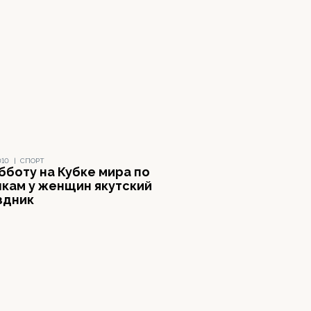
010
|
СПОРТ
бботу на Кубке мира по
кам у женщин якутский
здник