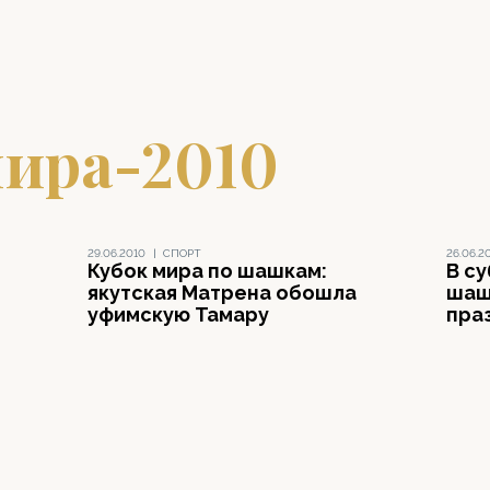
мира-2010
29.06.2010
|
СПОРТ
26.06.2
Кубок мира по шашкам:
В су
якутская Матрена обошла
шаш
уфимскую Тамару
пра