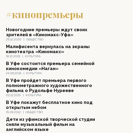
#кинопремьеры
Новогодние премьеры ждут своих
зрителей в «Киномакс-Уфа»
29.12.2020
|
ОБЩЕСТВО
Малифисента вернулась на экраны
кинотеатра «Киномакс»
18.10.2019
|
КУЛЬТУРА
В Уфе состоится премьера семейной
кинокомедии «Наган»
24.08.2016
|
КУЛЬТУРА
В Уфе пройдет премьера первого
полнометражного художественного
фильма о Рудольфе Нурееве
02.12.2015
|
КУЛЬТУРА
В Уфе покажут бесплатное кино под
открытым небом
15.08.2012
|
ОБЩЕСТВО
Дети из уфимской творческой студии
сняли музыкальный фильм на
английском языке