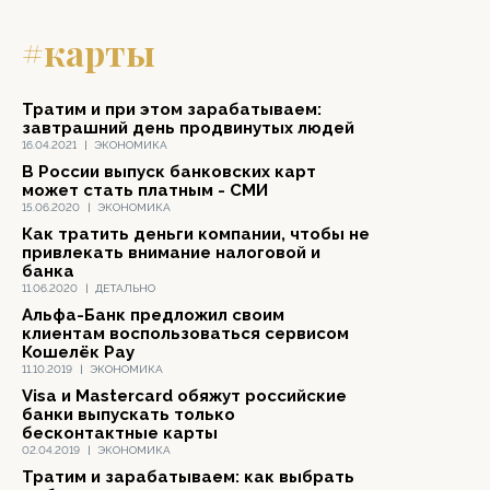
#карты
Тратим и при этом зарабатываем:
завтрашний день продвинутых людей
16.04.2021
|
ЭКОНОМИКА
В России выпуск банковских карт
может стать платным - СМИ
15.06.2020
|
ЭКОНОМИКА
Как тратить деньги компании, чтобы не
привлекать внимание налоговой и
банка
11.06.2020
|
ДЕТАЛЬНО
Альфа-Банк предложил своим
клиентам воспользоваться сервисом
Кошелёк Pay
11.10.2019
|
ЭКОНОМИКА
Visa и Mastercard обяжут российские
банки выпускать только
бесконтактные карты
02.04.2019
|
ЭКОНОМИКА
Тратим и зарабатываем: как выбрать