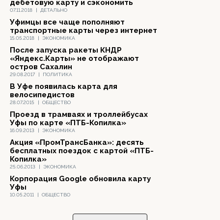
дебетовую карту и сэкономить
07.11.2018
|
ДЕТАЛЬНО
Уфимцы все чаще пополняют
транспортные карты через интернет
15.05.2018
|
ЭКОНОМИКА
После запуска ракеты КНДР
«Яндекс.Карты» не отображают
остров Сахалин
29.08.2017
|
ПОЛИТИКА
В Уфе появилась карта для
велосипедистов
28.07.2015
|
ОБЩЕСТВО
Проезд в трамваях и троллейбусах
Уфы по карте «ПТБ-Копилка»
16.09.2013
|
ЭКОНОМИКА
Акция «ПромТрансБанка»: десять
бесплатных поездок с картой «ПТБ-
Копилка»
25.06.2013
|
ЭКОНОМИКА
Корпорация Google обновила карту
Уфы
10.05.2011
|
ОБЩЕСТВО