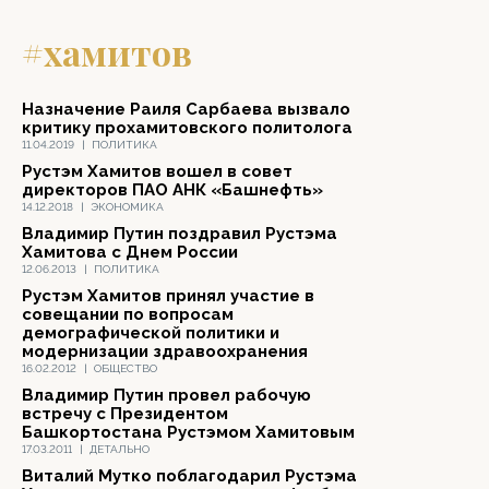
#хамитов
Назначение Раиля Сарбаева вызвало
критику прохамитовского политолога
11.04.2019
|
ПОЛИТИКА
Рустэм Хамитов вошел в совет
директоров ПАО АНК «Башнефть»
14.12.2018
|
ЭКОНОМИКА
Владимир Путин поздравил Рустэма
Хамитова с Днем России
12.06.2013
|
ПОЛИТИКА
Рустэм Хамитов принял участие в
совещании по вопросам
демографической политики и
модернизации здравоохранения
16.02.2012
|
ОБЩЕСТВО
Владимир Путин провел рабочую
встречу с Президентом
Башкортостана Рустэмом Хамитовым
17.03.2011
|
ДЕТАЛЬНО
Виталий Мутко поблагодарил Рустэма